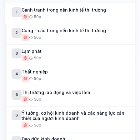
Cạnh tranh trong nền kinh tế thị trường
1
🔴
50p
Cung - cầu trong nền kinh tế thị trường
2
🔴
50p
Lạm phát
3
🔴
50p
Thất nghiệp
4
🔴
50p
Thị trường lao động và việc làm
5
🔴
50p
Ý tưởng, cơ hội kinh doanh và các năng lực cần
6
thiết của người kinh doanh
🔴
50p
Đạo đức kinh doanh