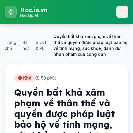
Hoc.io.vn
Học tập AI
Quyền bất khả xâm phạm về thân
Trang
Bài
GDKT
thể và quyền được pháp luật bảo hộ
chủ
học
& PL
về tính mạng, sức khỏe, danh dự,
nhân phẩm của công dân
🔴 Khó
50 phút
Quyền bất khả xâm
phạm về thân thể và
quyền được pháp luật
bảo hộ về tính mạng,