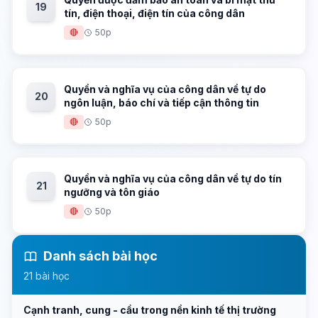
19
tín, điện thoại, điện tín của công dân
🔴
50p
Quyền và nghĩa vụ của công dân về tự do
20
ngôn luận, báo chí và tiếp cận thông tin
🔴
50p
Quyền và nghĩa vụ của công dân về tự do tín
21
ngưỡng và tôn giáo
🔴
50p
Danh sách bài học
21 bài học
Cạnh tranh, cung - cầu trong nền kinh tế thị trường