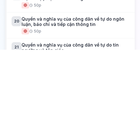
🔴
50p
Quyền và nghĩa vụ của công dân về tự do ngôn
20
luận, báo chí và tiếp cận thông tin
🔴
50p
Quyền và nghĩa vụ của công dân về tự do tín
21
ngưỡng và tôn giáo
🔴
50p
Hoc.io.vn
Nền tảng học tập AI - Học các môn Phổ thông thông minh. Hỗ