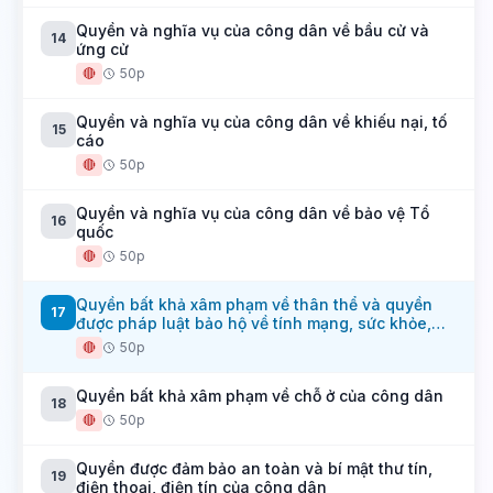
Quyền và nghĩa vụ của công dân về bầu cử và
14
ứng cử
🔴
50p
Quyền và nghĩa vụ của công dân về khiếu nại, tố
15
cáo
🔴
50p
Quyền và nghĩa vụ của công dân về bảo vệ Tổ
16
quốc
🔴
50p
Quyền bất khả xâm phạm về thân thể và quyền
17
được pháp luật bảo hộ về tính mạng, sức khỏe,
danh dự, nhân phẩm của công dân
🔴
50p
Quyền bất khả xâm phạm về chỗ ở của công dân
18
🔴
50p
Quyền được đảm bảo an toàn và bí mật thư tín,
19
điện thoại, điện tín của công dân