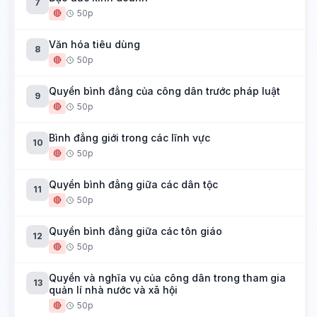
7
🔴
50p
Văn hóa tiêu dùng
8
🔴
50p
Quyền bình đẳng của công dân trước pháp luật
9
🔴
50p
Bình đẳng giới trong các lĩnh vực
10
🔴
50p
Quyền bình đẳng giữa các dân tộc
11
🔴
50p
Quyền bình đẳng giữa các tôn giáo
12
🔴
50p
Quyền và nghĩa vụ của công dân trong tham gia
13
quản lí nhà nước và xã hội
🔴
50p