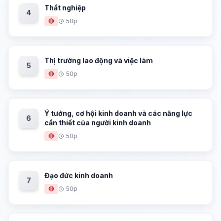
Thất nghiệp
4
🔴
50p
Thị trường lao động và việc làm
5
🔴
50p
Ý tưởng, cơ hội kinh doanh và các năng lực
6
cần thiết của người kinh doanh
🔴
50p
Đạo đức kinh doanh
7
🔴
50p