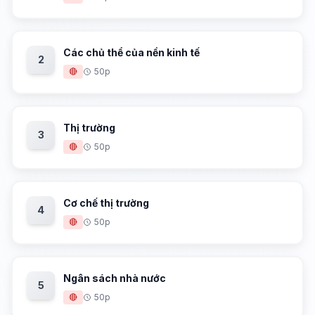
Các chủ thể của nền kinh tế
2
🔴
50p
Thị trường
3
🔴
50p
Cơ chế thị trường
4
🔴
50p
Ngân sách nhà nước
5
🔴
50p