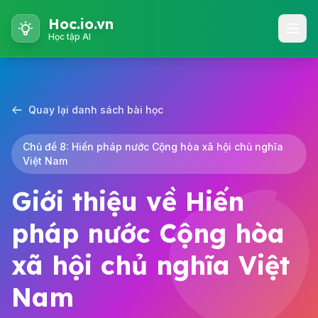
Hoc.io.vn
Học tập AI
Quay lại danh sách bài học
Chủ đề 8: Hiến pháp nước Cộng hòa xã hội chủ nghĩa
Việt Nam
Giới thiệu về Hiến
pháp nước Cộng hòa
xã hội chủ nghĩa Việt
Nam