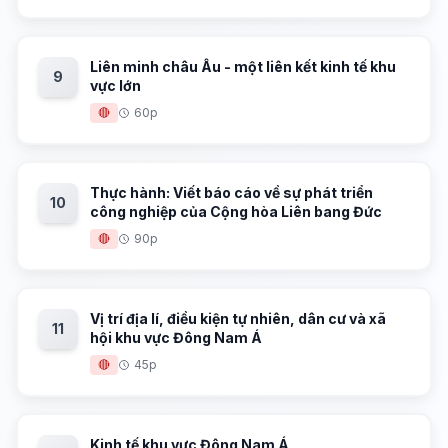
Liên minh châu Âu - một liên kết kinh tế khu
9
vực lớn
🔴
60p
Thực hành: Viết báo cáo về sự phát triển
10
công nghiệp của Cộng hòa Liên bang Đức
🔴
90p
Vị trí địa lí, điều kiện tự nhiên, dân cư và xã
11
hội khu vực Đông Nam Á
🔴
45p
Kinh tế khu vực Đông Nam Á