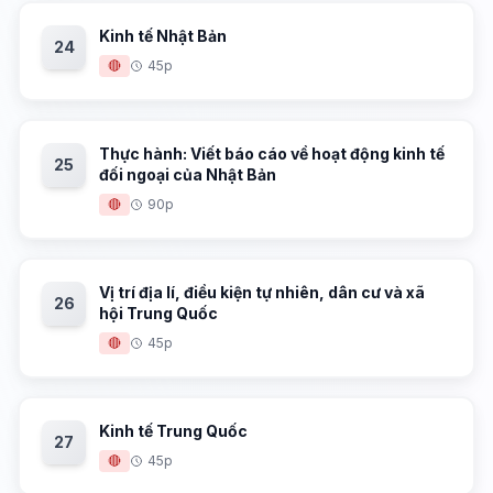
Kinh tế Nhật Bản
24
🔴
45p
Thực hành: Viết báo cáo về hoạt động kinh tế
25
đối ngoại của Nhật Bản
🔴
90p
Vị trí địa lí, điều kiện tự nhiên, dân cư và xã
26
hội Trung Quốc
🔴
45p
Kinh tế Trung Quốc
27
🔴
45p