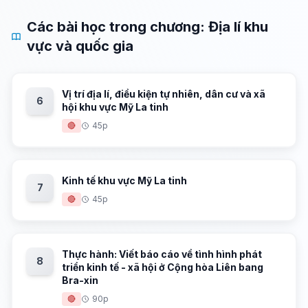
Các bài học trong chương: Địa lí khu
vực và quốc gia
Vị trí địa lí, điều kiện tự nhiên, dân cư và xã
6
hội khu vực Mỹ La tinh
🔴
45p
Kinh tế khu vực Mỹ La tinh
7
🔴
45p
Thực hành: Viết báo cáo về tình hình phát
8
triển kinh tế - xã hội ở Cộng hòa Liên bang
Bra-xin
🔴
90p