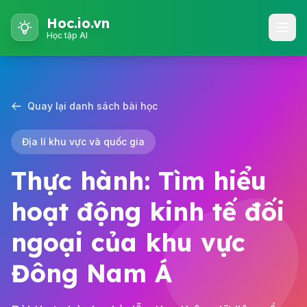
Hoc.io.vn
Học tập AI
Quay lại danh sách bài học
Địa lí khu vực và quốc gia
Thực hành: Tìm hiểu
hoạt động kinh tế đối
ngoại của khu vực
Đông Nam Á