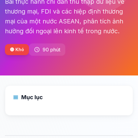
Bài thực hành chỉ dẫn thu thập dữ liệu về
thương mại, FDI và các hiệp định thương
mại của một nước ASEAN, phân tích ảnh
hưởng đối ngoại lên kinh tế trong nước.
90 phút
🔴 Khó
Mục lục