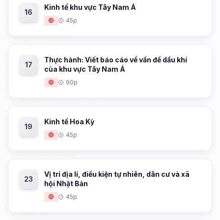
Kinh tế khu vực Tây Nam Á
16
🔴
45p
Thực hành: Viết báo cáo về vấn đề dầu khí
17
của khu vực Tây Nam Á
🔴
90p
Kinh tế Hoa Kỳ
19
🔴
45p
Vị trí địa lí, điều kiện tự nhiên, dân cư và xã
23
hội Nhật Bản
🔴
45p