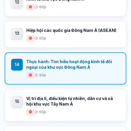
12
🔴
60p
Hiệp hội các quốc gia Đông Nam Á (ASEAN)
13
🔴
60p
Thực hành: Tìm hiểu hoạt động kinh tế đối
14
ngoại của khu vực Đông Nam Á
🔴
90p
Vị trí địa lí, điều kiện tự nhiên, dân cư và xã
15
hội khu vực Tây Nam Á
🔴
60p