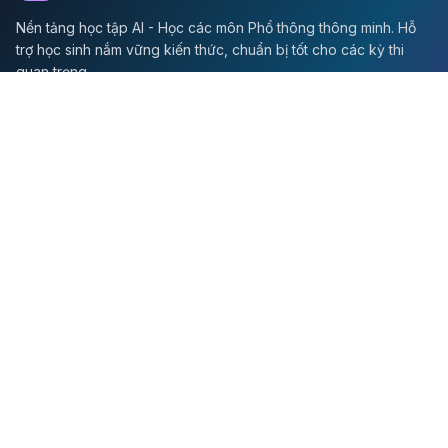
Nền tảng học tập AI - Học các môn Phổ thông thông minh. Hỗ
trợ học sinh nắm vững kiến thức, chuẩn bị tốt cho các kỳ thi
quan trọng.
Môn Toán
Toán học
Đề thi Toán
Học Toán
Tikz
Về chúng tôi
Giới thiệu
Liên hệ
Quy định sử dụng
Chính sách bảo mật