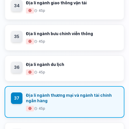
Địa lí ngành giao thông vận tải
34
🔴
45p
Địa lí ngành bưu chính viễn thông
35
🔴
45p
Địa lí ngành du lịch
36
🔴
45p
Địa lí ngành thương mại và ngành tài chính
37
ngân hàng
🔴
45p