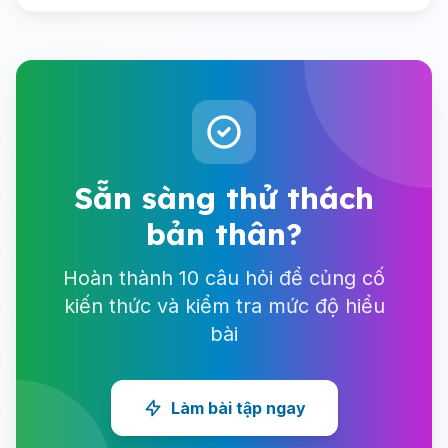
Sẵn sàng thử thách
bản thân?
Hoàn thành 10 câu hỏi để củng cố
kiến thức và kiểm tra mức độ hiểu
bài
Làm bài tập ngay