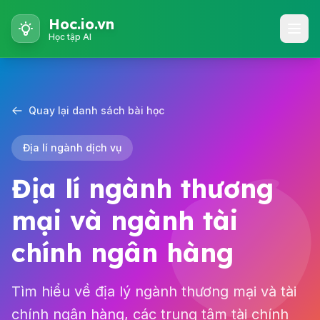
Hoc.io.vn
Học tập AI
Quay lại danh sách bài học
Địa lí ngành dịch vụ
Địa lí ngành thương
mại và ngành tài
chính ngân hàng
Tìm hiểu về địa lý ngành thương mại và tài
chính ngân hàng, các trung tâm tài chính