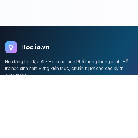
Hoc.io.vn
Nền tảng học tập AI - Học các môn Phổ thông thông minh. Hỗ
trợ học sinh nắm vững kiến thức, chuẩn bị tốt cho các kỳ thi
quan trọng.
Môn Toán
Toán học
Đề thi Toán
Học Toán
Tikz