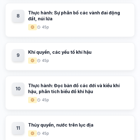
Thực hành: Sự phân bố các vành đai động
8
đất, núi lửa
🟡
45p
Khí quyển, các yếu tố khí hậu
9
🟡
45p
Thực hành: Đọc bản đồ các đới và kiểu khí
10
hậu, phân tích biểu đồ khí hậu
🟡
45p
Thủy quyển, nước trên lục địa
11
🟡
45p