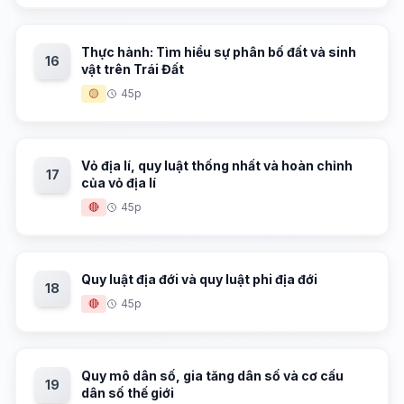
Thực hành: Tìm hiểu sự phân bố đất và sinh
16
vật trên Trái Đất
🟡
45p
Vỏ địa lí, quy luật thống nhất và hoàn chỉnh
17
của vỏ địa lí
🔴
45p
Quy luật địa đới và quy luật phi địa đới
18
🔴
45p
Quy mô dân số, gia tăng dân số và cơ cấu
19
dân số thế giới