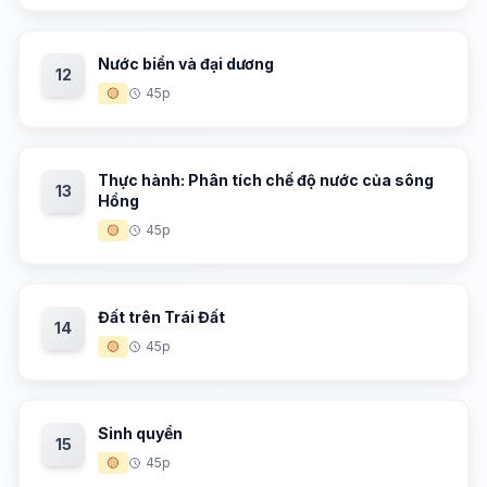
Nước biển và đại dương
12
🟡
45p
Thực hành: Phân tích chế độ nước của sông
13
Hồng
🟡
45p
Đất trên Trái Đất
14
🟡
45p
Sinh quyển
15
🟡
45p