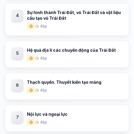
Sự hình thành Trái Đất, vỏ Trái Đất và vật liệu
4
cấu tạo vỏ Trái Đất
🟡
45p
Hệ quả địa lí các chuyển động của Trái Đất
5
🟡
45p
Thạch quyển. Thuyết kiến tạo mảng
6
🟡
45p
Nội lực và ngoại lực
7
🟡
45p