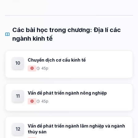
Các bài học trong chương: Địa lí các
ngành kinh tế
Chuyển dịch cơ cấu kinh tế
10
🔴
45p
Vấn đề phát triển ngành nông nghiệp
11
🔴
45p
Vấn đề phát triển ngành lâm nghiệp và ngành
12
thủy sản