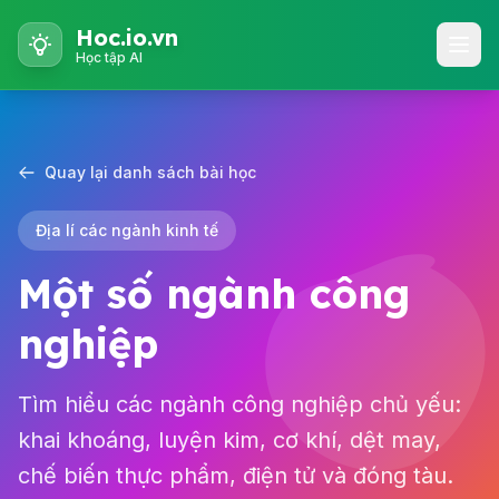
Hoc.io.vn
Học tập AI
Quay lại danh sách bài học
Địa lí các ngành kinh tế
Một số ngành công
nghiệp
Tìm hiểu các ngành công nghiệp chủ yếu:
khai khoáng, luyện kim, cơ khí, dệt may,
chế biến thực phẩm, điện tử và đóng tàu.