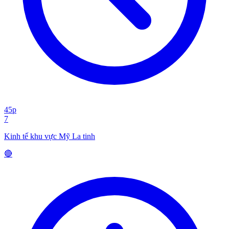
45p
7
Kinh tế khu vực Mỹ La tinh
🔴