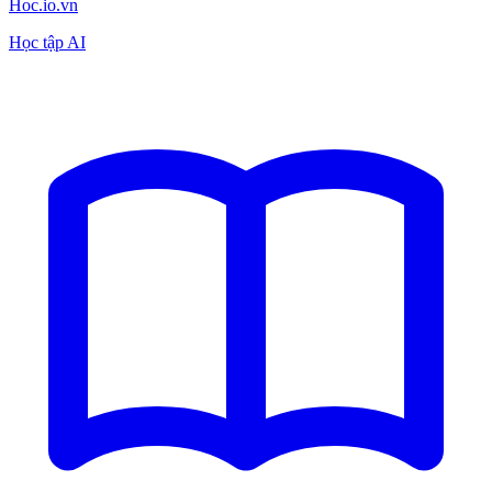
Hoc.io.vn
Học tập AI