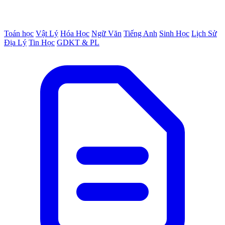
Toán học
Vật Lý
Hóa Học
Ngữ Văn
Tiếng Anh
Sinh Học
Lịch Sử
Địa Lý
Tin Học
GDKT & PL