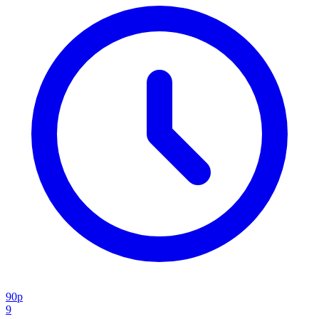
90p
9