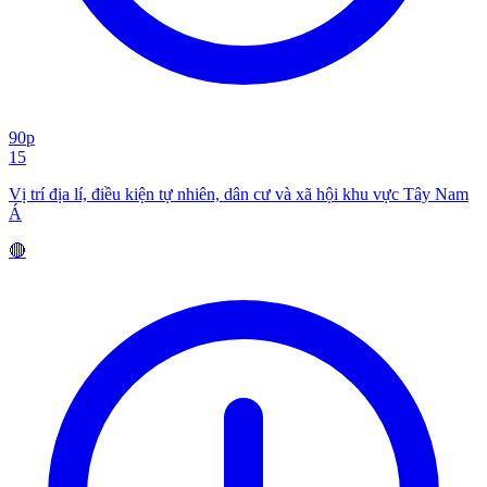
90p
15
Vị trí địa lí, điều kiện tự nhiên, dân cư và xã hội khu vực Tây Nam
Á
🔴