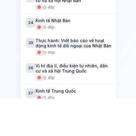
cư và xã hội Nhật Bản
🔴
45p
Kinh tế Nhật Bản
24
🔴
45p
Thực hành: Viết báo cáo về hoạt
25
động kinh tế đối ngoại của Nhật Bản
🔴
90p
Vị trí địa lí, điều kiện tự nhiên, dân
26
cư và xã hội Trung Quốc
🔴
45p
Kinh tế Trung Quốc
27
🔴
45p
Thực hành viết báo cáo về sự thay
28
đổi kinh tế của vùng ven biển Trung
Quốc
🔴
90p