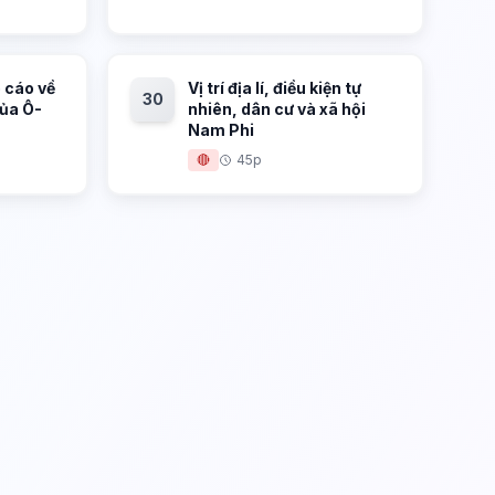
 cáo về
Vị trí địa lí, điều kiện tự
30
của Ô-
nhiên, dân cư và xã hội
Nam Phi
🔴
45p