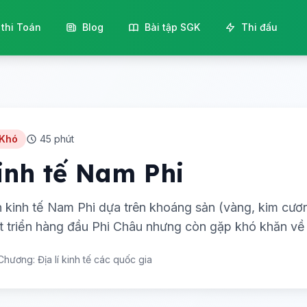
 thi Toán
Blog
Bài tập SGK
Thi đấu
 Khó
45 phút
inh tế Nam Phi
 kinh tế Nam Phi dựa trên khoáng sản (vàng, kim cương
t triển hàng đầu Phi Châu nhưng còn gặp khó khăn về 
Chương: Địa lí kinh tế các quốc gia