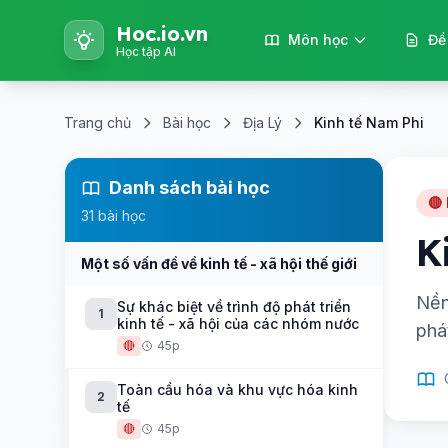
Hoc.io.vn
Môn học
Đề
Học tập AI
Trang chủ
Bài học
Địa Lý
Kinh tế Nam Phi
Danh sách bài học
🔴
31 bài học
K
Một số vấn đề về kinh tế - xã hội thế giới
Nền
Sự khác biệt về trình độ phát triển
1
kinh tế - xã hội của các nhóm nước
phá
🔴
45p
Toàn cầu hóa và khu vực hóa kinh
2
tế
🔴
45p