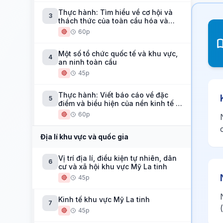
Thực hành: Tìm hiểu về cơ hội và
3
thách thức của toàn cầu hóa và
khu vực hóa kinh tế
🔴
60p
Một số tổ chức quốc tế và khu vực,
4
an ninh toàn cầu
🔴
45p
Thực hành: Viết báo cáo về đặc
5
điểm và biểu hiện của nền kinh tế tri
thức
🔴
60p
Địa lí khu vực và quốc gia
Vị trí địa lí, điều kiện tự nhiên, dân
6
cư và xã hội khu vực Mỹ La tinh
🔴
45p
Kinh tế khu vực Mỹ La tinh
7
🔴
45p