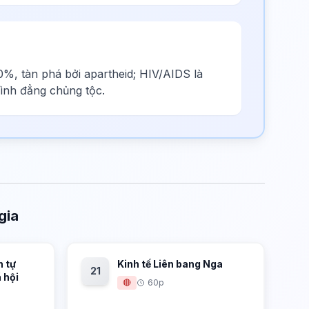
0%, tàn phá bởi apartheid; HIV/AIDS là
bình đẳng chủng tộc.
gia
n tự
Kinh tế Liên bang Nga
21
 hội
🔴
60p