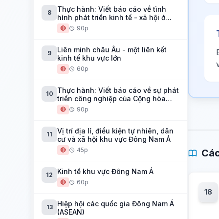
Thực hành: Viết báo cáo về tình
8
hình phát triển kinh tế - xã hội ở
Cộng hòa Liên bang Bra-xin
🔴
90p
Liên minh châu Âu - một liên kết
9
kinh tế khu vực lớn
🔴
60p
Thực hành: Viết báo cáo về sự phát
10
triển công nghiệp của Cộng hòa
Liên bang Đức
🔴
90p
Vị trí địa lí, điều kiện tự nhiên, dân
11
cư và xã hội khu vực Đông Nam Á
🔴
45p
Các
Kinh tế khu vực Đông Nam Á
12
🔴
60p
18
Hiệp hội các quốc gia Đông Nam Á
13
(ASEAN)