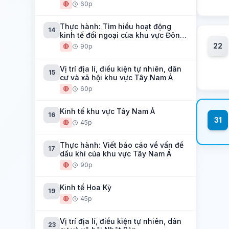
🔴
60p
Thực hành: Tìm hiểu hoạt động
14
kinh tế đối ngoại của khu vực Đông
Nam Á
22
🔴
90p
Vị trí địa lí, điều kiện tự nhiên, dân
15
cư và xã hội khu vực Tây Nam Á
🔴
60p
Kinh tế khu vực Tây Nam Á
16
31
🔴
45p
Thực hành: Viết báo cáo về vấn đề
17
dầu khí của khu vực Tây Nam Á
🔴
90p
Kinh tế Hoa Kỳ
19
🔴
45p
Vị trí địa lí, điều kiện tự nhiên, dân
23