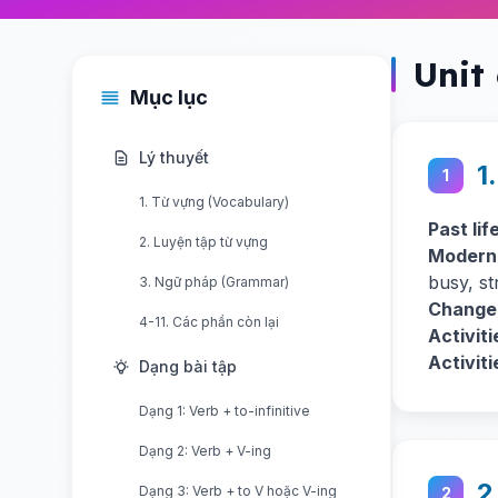
Unit
Mục lục
Lý thuyết
1
1
1. Từ vựng (Vocabulary)
Past lif
2. Luyện tập từ vựng
Modern 
busy, st
3. Ngữ pháp (Grammar)
Change
4-11. Các phần còn lại
Activiti
Activit
Dạng bài tập
Dạng 1: Verb + to-infinitive
Dạng 2: Verb + V-ing
2
Dạng 3: Verb + to V hoặc V-ing
2