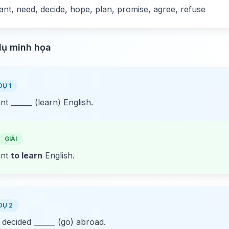
ant, need, decide, hope, plan, promise, agree, refuse
dụ minh họa
DỤ 1
nt ______ (learn) English.
GIẢI
ant
to learn
English.
DỤ 2
decided ______ (go) abroad.