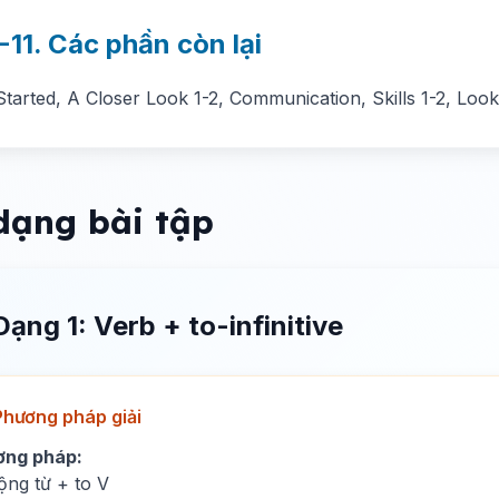
-11. Các phần còn lại
Started, A Closer Look 1-2, Communication, Skills 1-2, Look
dạng bài tập
Dạng 1: Verb + to-infinitive
Phương pháp giải
ơng pháp:
ộng từ + to V