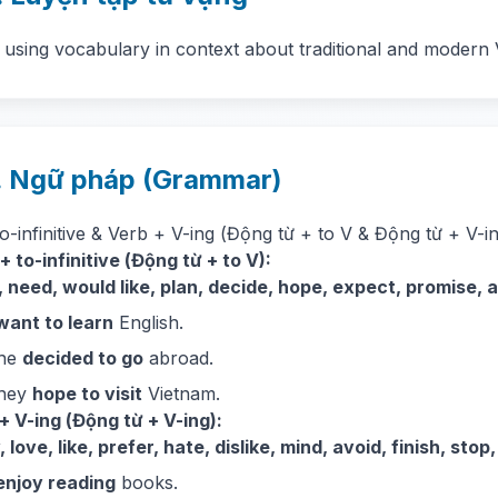
 using vocabulary in context about traditional and modern V
. Ngữ pháp (Grammar)
o-infinitive & Verb + V-ing (Động từ + to V & Động từ + V-i
+ to-infinitive (Động từ + to V):
 need, would like, plan, decide, hope, expect, promise, ag
want to learn
English.
She
decided to go
abroad.
They
hope to visit
Vietnam.
+ V-ing (Động từ + V-ing):
, love, like, prefer, hate, dislike, mind, avoid, finish, st
enjoy reading
books.