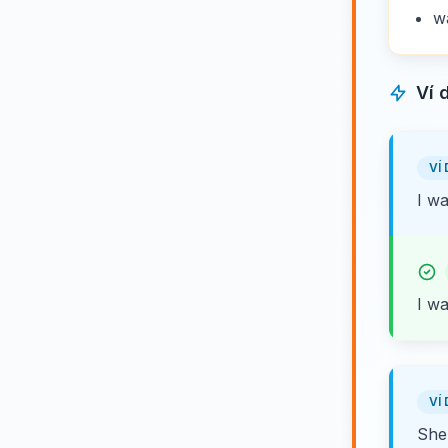
w
Ví 
VÍ 
I wa
I w
VÍ 
She 