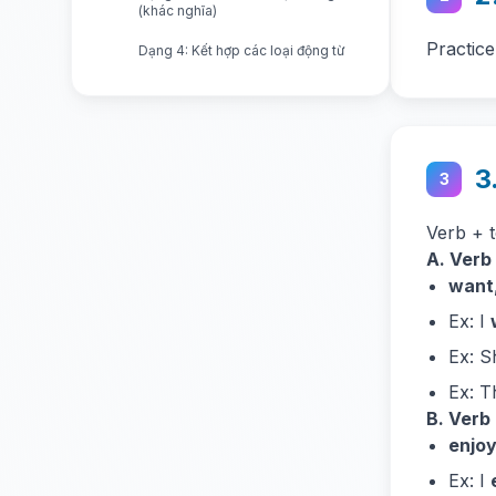
(khác nghĩa)
Practice
Dạng 4: Kết hợp các loại động từ
3
3
Verb + t
A. Verb 
want,
Ex: I
Ex: 
Ex: 
B. Verb 
enjoy
Ex: I