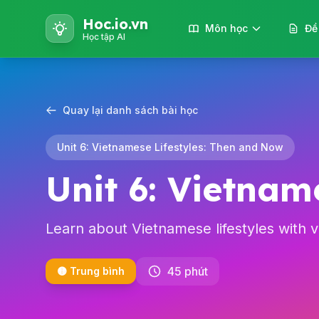
Hoc.io.vn
Môn học
Đề
Học tập AI
Quay lại danh sách bài học
Unit 6: Vietnamese Lifestyles: Then and Now
Unit 6: Vietnam
Learn about Vietnamese lifestyles with ve
45 phút
🟡 Trung bình