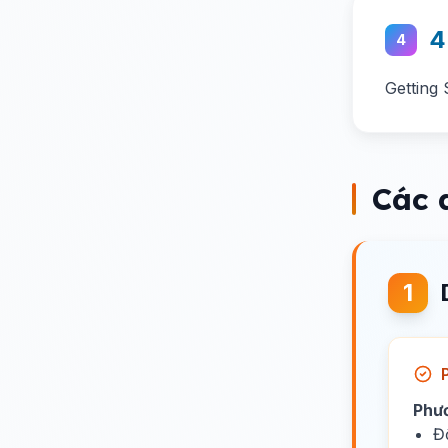
4
4
Getting 
Các 
1
Phư
Đ