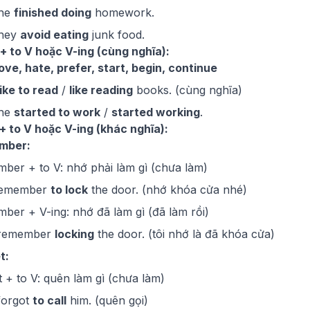
She
finished doing
homework.
They
avoid eating
junk food.
 + to V hoặc V-ing (cùng nghĩa):
 love, hate, prefer, start, begin, continue
like to read
/
like reading
books. (cùng nghĩa)
She
started to work
/
started working
.
+ to V hoặc V-ing (khác nghĩa):
mber:
ber + to V: nhớ phải làm gì (chưa làm)
Remember
to lock
the door. (nhớ khóa cửa nhé)
ber + V-ing: nhớ đã làm gì (đã làm rồi)
I remember
locking
the door. (tôi nhớ là đã khóa cửa)
t:
t + to V: quên làm gì (chưa làm)
 forgot
to call
him. (quên gọi)