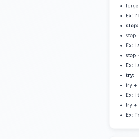
forge
Ex: I
stop:
stop 
Ex: I
stop 
Ex: I
try:
try +
Ex: I 
try +
Ex: T