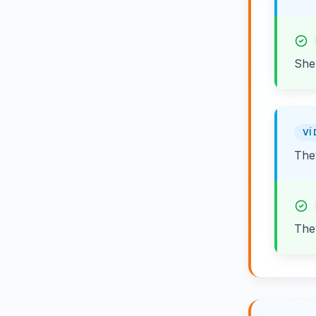
She
VÍ 
They
The