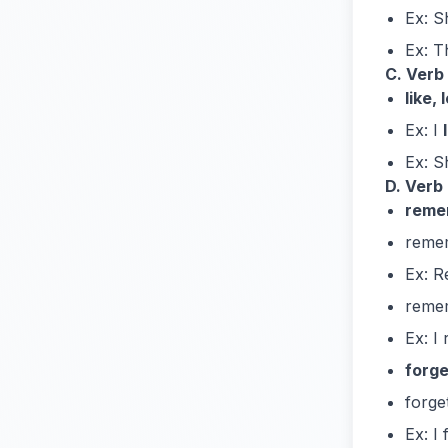
Ex: 
Ex: 
C. Verb
like,
Ex: I
Ex: 
D. Verb 
reme
remem
Ex: 
remem
Ex: 
forge
forge
Ex: I