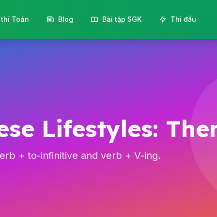
 thi Toán
Blog
Bài tập SGK
Thi đấu
ese Lifestyles: Th
rb + to-infinitive and verb + V-ing.