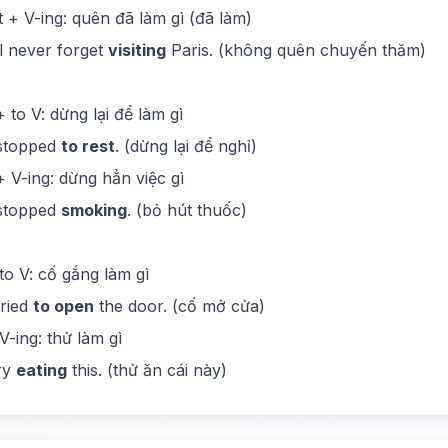
t + V-ing: quên đã làm gì (đã làm)
'll never forget
visiting
Paris. (không quên chuyến thăm)
+ to V: dừng lại để làm gì
 stopped
to rest
. (dừng lại để nghỉ)
+ V-ing: dừng hẳn việc gì
 stopped
smoking
. (bỏ hút thuốc)
 to V: cố gắng làm gì
tried
to open
the door. (cố mở cửa)
 V-ing: thử làm gì
ry
eating
this. (thử ăn cái này)