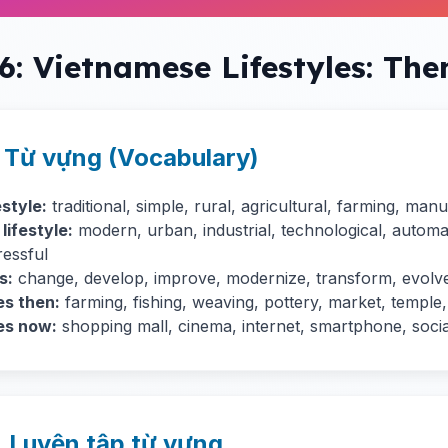
 6: Vietnamese Lifestyles: Th
. Từ vựng (Vocabulary)
estyle:
traditional, simple, rural, agricultural, farming, ma
lifestyle:
modern, urban, industrial, technological, autom
ressful
s:
change, develop, improve, modernize, transform, evolv
es then:
farming, fishing, weaving, pottery, market, temple,
ies now:
shopping mall, cinema, internet, smartphone, soci
. Luyện tập từ vựng