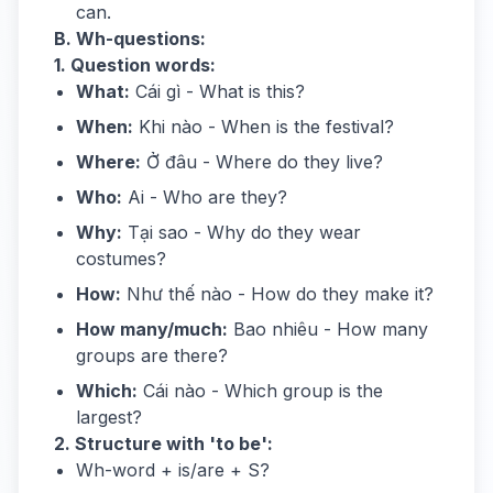
can.
B. Wh-questions:
1. Question words:
What:
Cái gì - What is this?
When:
Khi nào - When is the festival?
Where:
Ở đâu - Where do they live?
Who:
Ai - Who are they?
Why:
Tại sao - Why do they wear
costumes?
How:
Như thế nào - How do they make it?
How many/much:
Bao nhiêu - How many
groups are there?
Which:
Cái nào - Which group is the
largest?
2. Structure with 'to be':
Wh-word + is/are + S?