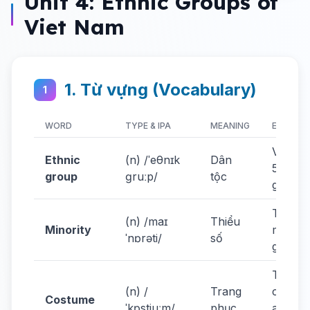
Unit 4: Ethnic Groups of
Viet Nam
1. Từ vựng (Vocabulary)
1
WORD
TYPE & IPA
MEANING
EXAMPL
Vietna
Ethnic
(n) /ˈeθnɪk
Dân
54 eth
group
ɡruːp/
tộc
groups
They a
(n) /maɪ
Thiểu
Minority
minorit
ˈnɒrəti/
số
group.
Traditi
(n) /
Trang
costum
Costume
ˈkɒstjuːm/
phục
are