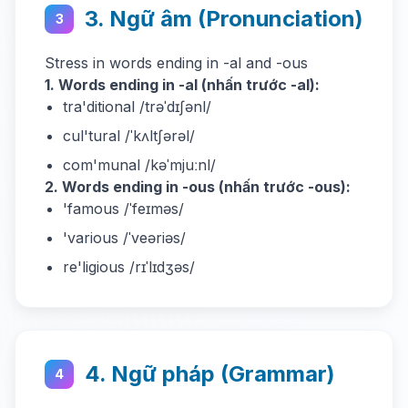
3. Ngữ âm (Pronunciation)
3
Stress in words ending in -al and -ous
1. Words ending in -al (nhấn trước -al):
tra'ditional /trəˈdɪʃənl/
cul'tural /ˈkʌltʃərəl/
com'munal /kəˈmjuːnl/
2. Words ending in -ous (nhấn trước -ous):
'famous /ˈfeɪməs/
'various /ˈveəriəs/
re'ligious /rɪˈlɪdʒəs/
4. Ngữ pháp (Grammar)
4