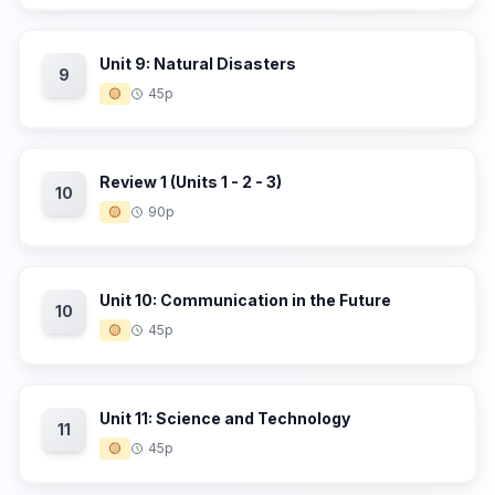
Unit 9: Natural Disasters
9
🟡
45p
Review 1 (Units 1 - 2 - 3)
10
🟡
90p
Unit 10: Communication in the Future
10
🟡
45p
Unit 11: Science and Technology
11
🟡
45p