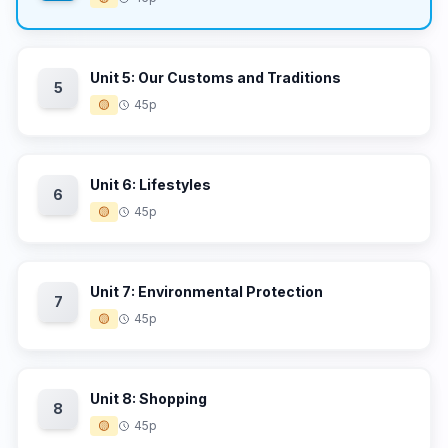
Unit 5: Our Customs and Traditions
5
🟡
45p
Unit 6: Lifestyles
6
🟡
45p
Unit 7: Environmental Protection
7
🟡
45p
Unit 8: Shopping
8
🟡
45p