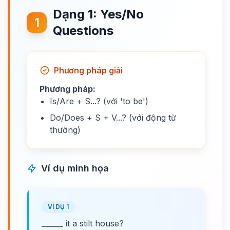
Dạng 1: Yes/No
1
Questions
Phương pháp giải
Phương pháp:
Is/Are + S...? (với 'to be')
Do/Does + S + V...? (với động từ
thường)
Ví dụ minh họa
VÍ DỤ 1
______ it a stilt house?