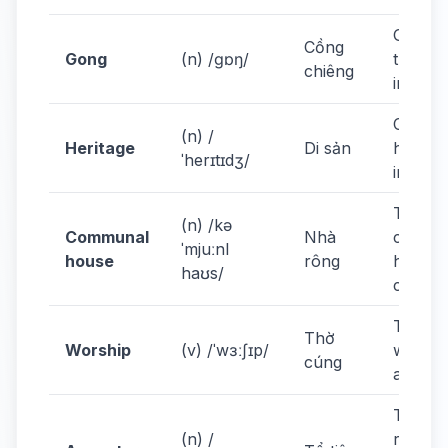
Gongs 
Cồng
Gong
(n) /ɡɒŋ/
traditio
chiêng
instrum
Cultura
(n) /
Heritage
Di sản
heritag
ˈherɪtɪdʒ/
importa
The
(n) /kə
Communal
Nhà
commu
ˈmjuːnl
house
rông
house 
haʊs/
central
They
Thờ
Worship
(v) /ˈwɜːʃɪp/
worshi
cúng
ancest
They
(n) /
respec