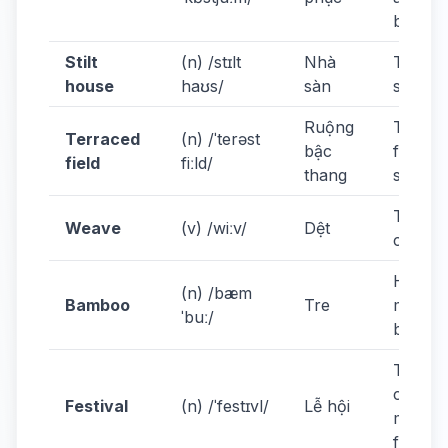
beautif
Stilt
(n) /stɪlt
Nhà
They li
house
haʊs/
sàn
stilt ho
Ruộng
Terrac
Terraced
(n) /ˈterəst
bậc
fields 
field
fiːld/
thang
stunnin
They 
Weave
(v) /wiːv/
Dệt
cloth.
Houses
(n) /bæm
Bamboo
Tre
made o
ˈbuː/
bambo
They
celebr
Festival
(n) /ˈfestɪvl/
Lễ hội
many
festival