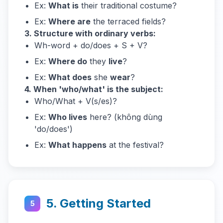
Ex:
What is
their traditional costume?
Ex:
Where are
the terraced fields?
3. Structure with ordinary verbs:
Wh-word + do/does + S + V?
Ex:
Where do
they
live
?
Ex:
What does
she
wear
?
4. When 'who/what' is the subject:
Who/What + V(s/es)?
Ex:
Who lives
here? (không dùng
'do/does')
Ex:
What happens
at the festival?
5. Getting Started
5