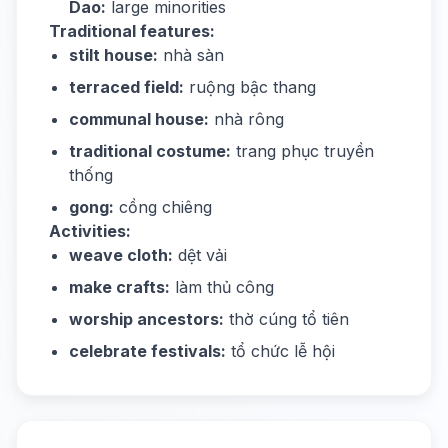
Dao:
large minorities
Traditional features:
stilt house:
nhà sàn
terraced field:
ruộng bậc thang
communal house:
nhà rông
traditional costume:
trang phục truyền
thống
gong:
cồng chiêng
Activities:
weave cloth:
dệt vải
make crafts:
làm thủ công
worship ancestors:
thờ cúng tổ tiên
celebrate festivals:
tổ chức lễ hội