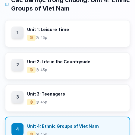
Các bài học trong chương: Unit 4: Ethnic
Groups of Viet Nam
Unit 1: Leisure Time
1
🟡
45p
Unit 2: Life in the Countryside
2
🟡
45p
Unit 3: Teenagers
3
🟡
45p
Unit 4: Ethnic Groups of Viet Nam
4
🟡
45p