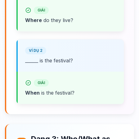
GIẢI
Where
do they live?
VÍ DỤ 2
______ is the festival?
GIẢI
When
is the festival?
Dạng 3: Who/What as