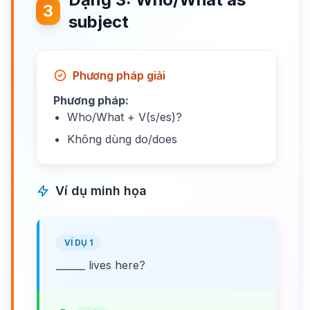
3
subject
Phương pháp giải
Phương pháp:
Who/What + V(s/es)?
Không dùng do/does
Ví dụ minh họa
VÍ DỤ 1
______ lives here?