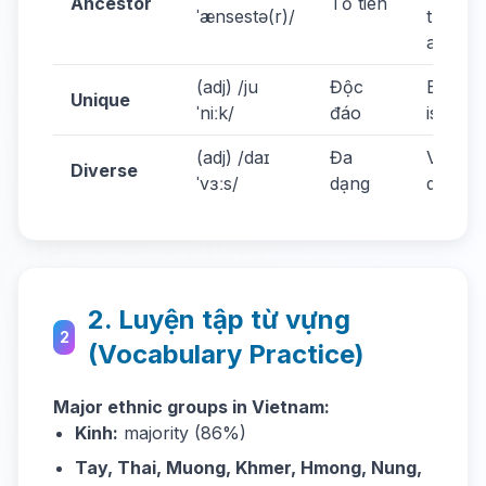
Ancestor
Tổ tiên
ˈænsestə(r)/
their
ancest
(adj) /ju
Độc
Each g
Unique
ˈniːk/
đáo
is uniq
(adj) /daɪ
Đa
Vietnam
Diverse
ˈvɜːs/
dạng
diverse
2. Luyện tập từ vựng
2
(Vocabulary Practice)
Major ethnic groups in Vietnam:
Kinh:
majority (86%)
Tay, Thai, Muong, Khmer, Hmong, Nung,