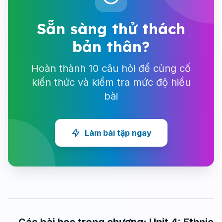
Sẵn sàng thử thách
bản thân?
Hoàn thành 10 câu hỏi để củng cố
kiến thức và kiểm tra mức độ hiểu
bài
Làm bài tập ngay