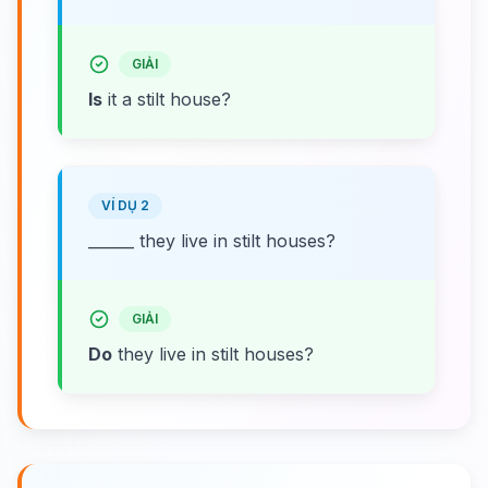
GIẢI
Is
it a stilt house?
VÍ DỤ 2
______ they live in stilt houses?
GIẢI
Do
they live in stilt houses?