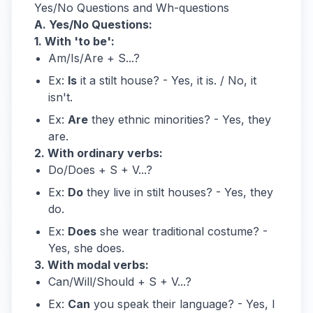
Yes/No Questions and Wh-questions
A. Yes/No Questions:
1. With 'to be':
Am/Is/Are + S...?
Ex:
Is
it a stilt house? - Yes, it is. / No, it
isn't.
Ex:
Are
they ethnic minorities? - Yes, they
are.
2. With ordinary verbs:
Do/Does + S + V...?
Ex:
Do
they live in stilt houses? - Yes, they
do.
Ex:
Does
she wear traditional costume? -
Yes, she does.
3. With modal verbs:
Can/Will/Should + S + V...?
Ex:
Can
you speak their language? - Yes, I