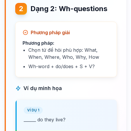
2
Dạng 2: Wh-questions
Phương pháp giải
Phương pháp:
Chọn từ để hỏi phù hợp: What,
When, Where, Who, Why, How
Wh-word + do/does + S + V?
Ví dụ minh họa
VÍ DỤ 1
______ do they live?