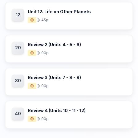
Unit 12: Life on Other Planets
12
🟡
45p
Review 2 (Units 4 - 5 - 6)
20
🟡
90p
Review 3 (Units 7 - 8 - 9)
30
🟡
90p
Review 4 (Units 10 - 11 - 12)
40
🟡
90p