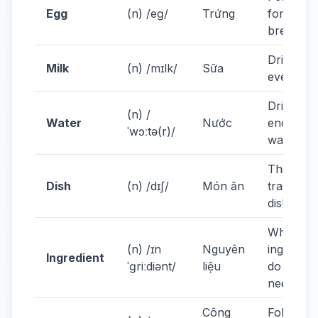
Egg
(n) /eɡ/
Trứng
for
breakfast
Drink mil
Milk
(n) /mɪlk/
Sữa
every day
Drink
(n) /
Water
Nước
enough
ˈwɔːtə(r)/
water.
This is a
Dish
(n) /dɪʃ/
Món ăn
traditiona
dish.
What
(n) /ɪn
Nguyên
ingredien
Ingredient
ˈɡriːdiənt/
liệu
do you
need?
Công
Follow t