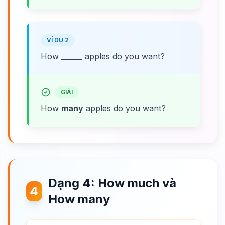
VÍ DỤ 2
How ______ apples do you want?
GIẢI
How
many
apples do you want?
Dạng 4: How much và
4
How many