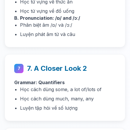
Học từ vựng về thức ăn
Học từ vựng về đồ uống
B. Pronunciation: /ɒ/ and /ɔː/
Phân biệt âm /ɒ/ và /ɔː/
Luyện phát âm từ và câu
7. A Closer Look 2
7
Grammar: Quantifiers
Học cách dùng some, a lot of/lots of
Học cách dùng much, many, any
Luyện tập hỏi về số lượng