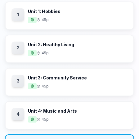
Unit 1: Hobbies
1
🟢
45p
Unit 2: Healthy Living
2
🟢
45p
Unit 3: Community Service
3
🟢
45p
Unit 4: Music and Arts
4
🟢
45p