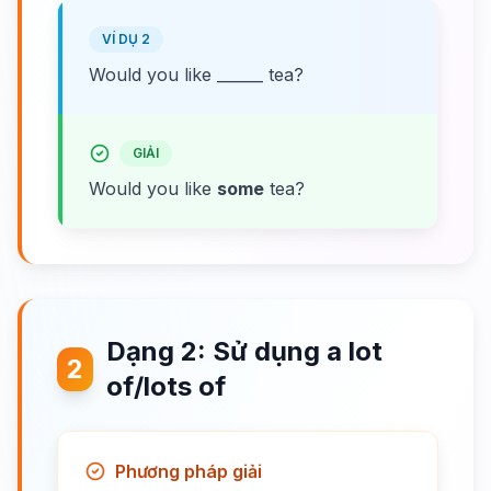
VÍ DỤ 2
Would you like ______ tea?
GIẢI
Would you like
some
tea?
Dạng 2: Sử dụng a lot
2
of/lots of
Phương pháp giải