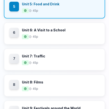
Unit 5: Food and Drink
5
🟢
45p
Unit 6: A Visit to a School
6
🟢
45p
Unit 7: Traffic
7
🟢
45p
Unit 8: Films
8
🟢
45p
Unit 9: Festivals around the World