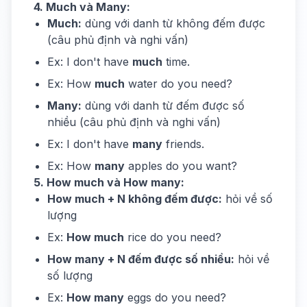
4. Much và Many:
Much:
dùng với danh từ không đếm được
(câu phủ định và nghi vấn)
Ex: I don't have
much
time.
Ex: How
much
water do you need?
Many:
dùng với danh từ đếm được số
nhiều (câu phủ định và nghi vấn)
Ex: I don't have
many
friends.
Ex: How
many
apples do you want?
5. How much và How many:
How much + N không đếm được:
hỏi về số
lượng
Ex:
How much
rice do you need?
How many + N đếm được số nhiều:
hỏi về
số lượng
Ex:
How many
eggs do you need?