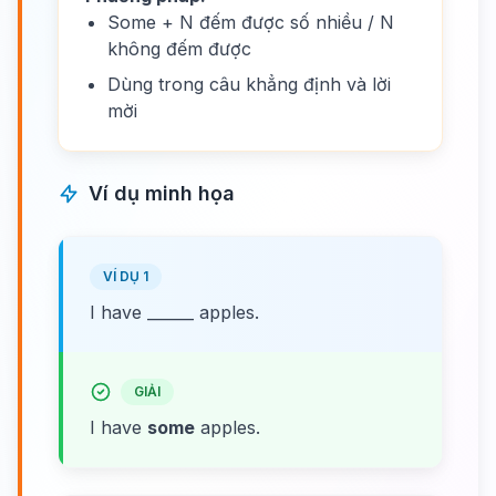
Some + N đếm được số nhiều / N
không đếm được
Dùng trong câu khẳng định và lời
mời
Ví dụ minh họa
VÍ DỤ 1
I have ______ apples.
GIẢI
I have
some
apples.