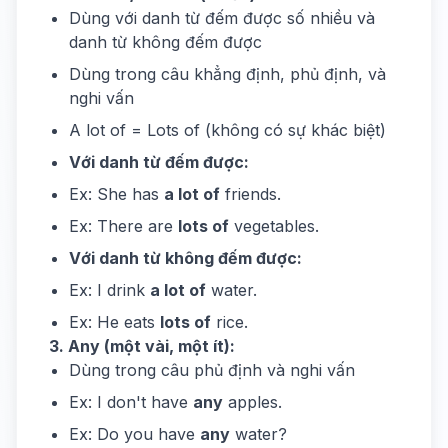
Dùng với danh từ đếm được số nhiều và
danh từ không đếm được
Dùng trong câu khẳng định, phủ định, và
nghi vấn
A lot of = Lots of (không có sự khác biệt)
Với danh từ đếm được:
Ex: She has
a lot of
friends.
Ex: There are
lots of
vegetables.
Với danh từ không đếm được:
Ex: I drink
a lot of
water.
Ex: He eats
lots of
rice.
3. Any (một vài, một ít):
Dùng trong câu phủ định và nghi vấn
Ex: I don't have
any
apples.
Ex: Do you have
any
water?