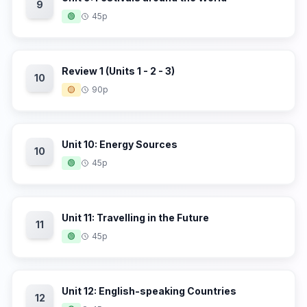
9
🟢
45p
Review 1 (Units 1 - 2 - 3)
10
🟡
90p
Unit 10: Energy Sources
10
🟢
45p
Unit 11: Travelling in the Future
11
🟢
45p
Unit 12: English-speaking Countries
12