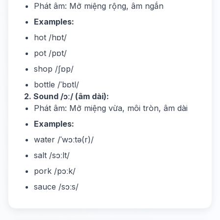
Phát âm: Mở miệng rộng, âm ngắn
Examples:
hot /hɒt/
pot /pɒt/
shop /ʃɒp/
bottle /ˈbɒtl/
2. Sound /ɔː/ (âm dài):
Phát âm: Mở miệng vừa, môi tròn, âm dài
Examples:
water /ˈwɔːtə(r)/
salt /sɔːlt/
pork /pɔːk/
sauce /sɔːs/