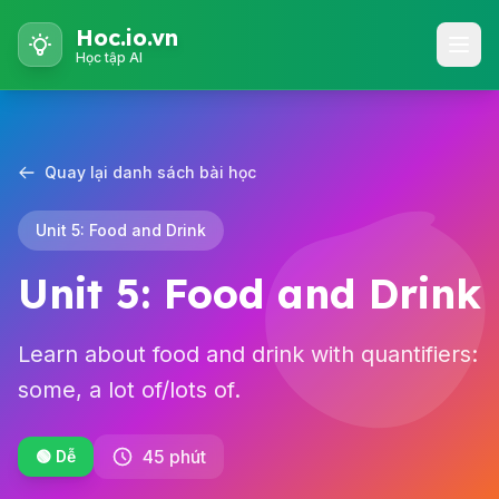
Hoc.io.vn
Học tập AI
Quay lại danh sách bài học
Unit 5: Food and Drink
Unit 5: Food and Drink
Learn about food and drink with quantifiers:
some, a lot of/lots of.
45 phút
🟢 Dễ