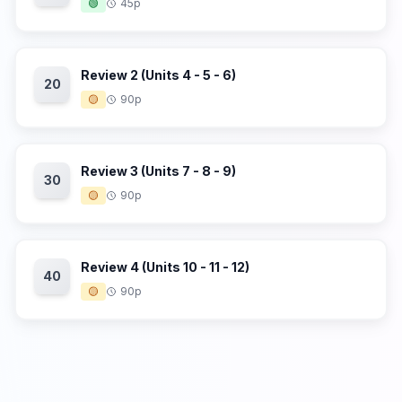
🟢
45p
Review 2 (Units 4 - 5 - 6)
20
🟡
90p
Review 3 (Units 7 - 8 - 9)
30
🟡
90p
Review 4 (Units 10 - 11 - 12)
40
🟡
90p