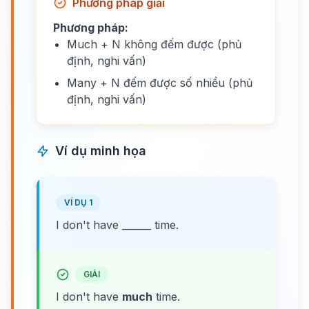
Phương pháp giải
Phương pháp:
Much + N không đếm được (phủ
định, nghi vấn)
Many + N đếm được số nhiều (phủ
định, nghi vấn)
Ví dụ minh họa
VÍ DỤ 1
I don't have ______ time.
GIẢI
I don't have
much
time.