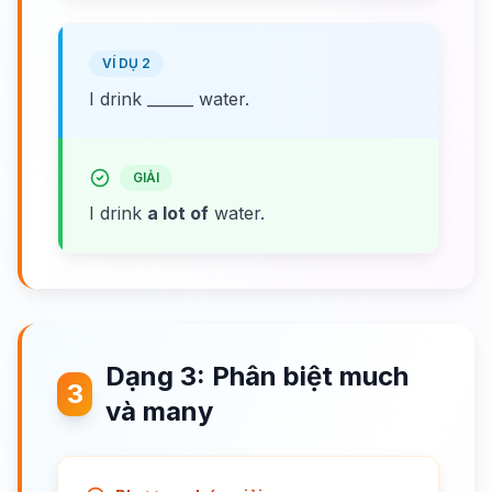
VÍ DỤ 2
I drink ______ water.
GIẢI
I drink
a lot of
water.
Dạng 3: Phân biệt much
3
và many