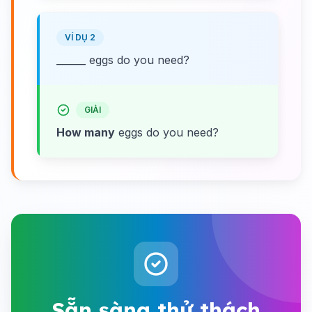
VÍ DỤ 2
______ eggs do you need?
GIẢI
How many
eggs do you need?
Sẵn sàng thử thách