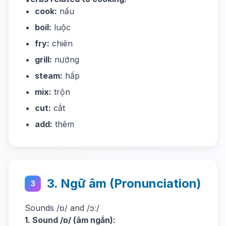
cook:
nấu
boil:
luộc
fry:
chiên
grill:
nướng
steam:
hấp
mix:
trộn
cut:
cắt
add:
thêm
3. Ngữ âm (Pronunciation)
3
Sounds /ɒ/ and /ɔː/
1. Sound /ɒ/ (âm ngắn):