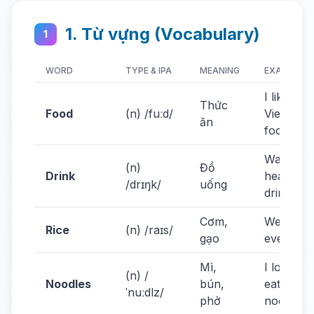
1. Từ vựng (Vocabulary)
1
WORD
TYPE & IPA
MEANING
EXAMPLE
I like
Thức
Food
(n) /fuːd/
Vietname
ăn
food.
Water is 
(n)
Đồ
Drink
healthy
/drɪŋk/
uống
drink.
Cơm,
We eat ri
Rice
(n) /raɪs/
gạo
every day
Mì,
I love
(n) /
Noodles
bún,
eating
ˈnuːdlz/
phở
noodles.