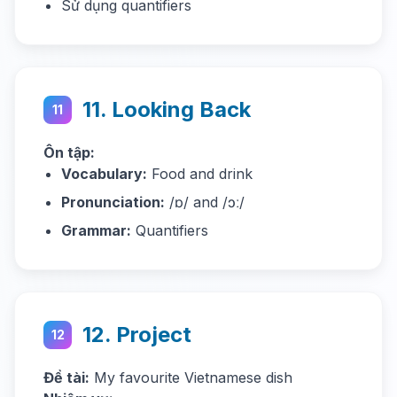
Sử dụng quantifiers
11. Looking Back
11
Ôn tập:
Vocabulary:
Food and drink
Pronunciation:
/ɒ/ and /ɔː/
Grammar:
Quantifiers
12. Project
12
Đề tài:
My favourite Vietnamese dish