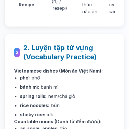
(n) /
Recipe
thức
recipe
ˈresəpi/
nấu ăn
carefully.
2. Luyện tập từ vựng
2
(Vocabulary Practice)
Vietnamese dishes (Món ăn Việt Nam):
phở:
phở
bánh mì:
bánh mì
spring rolls:
nem/chả giò
rice noodles:
bún
sticky rice:
xôi
Countable nouns (Danh từ đếm được):
an apple, apples:
táo