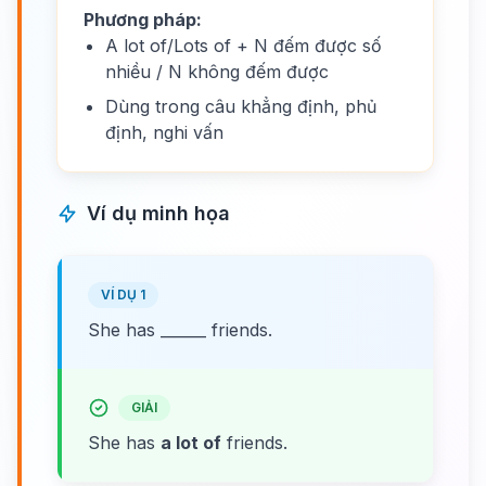
Phương pháp:
A lot of/Lots of + N đếm được số
nhiều / N không đếm được
Dùng trong câu khẳng định, phủ
định, nghi vấn
Ví dụ minh họa
VÍ DỤ 1
She has ______ friends.
GIẢI
She has
a lot of
friends.