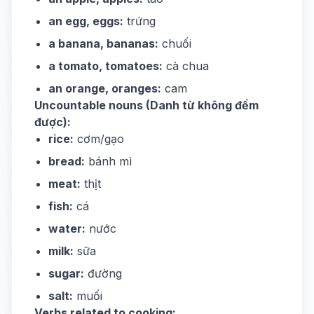
an egg, eggs:
trứng
a banana, bananas:
chuối
a tomato, tomatoes:
cà chua
an orange, oranges:
cam
Uncountable nouns (Danh từ không đếm
được):
rice:
cơm/gạo
bread:
bánh mì
meat:
thịt
fish:
cá
water:
nước
milk:
sữa
sugar:
đường
salt:
muối
Verbs related to cooking: