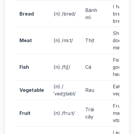
I have
Bánh
Bread
(n) /bred/
bread fo
mì
breakfast
She
Meat
(n) /miːt/
Thịt
doesn't e
meat.
Fish is
Fish
(n) /fɪʃ/
Cá
good for
health.
(n) /
Eat more
Vegetable
Rau
ˈvedʒtəbl/
vegetable
Fruit has
Trái
Fruit
(n) /fruːt/
many
cây
vitamins.
I eat egg