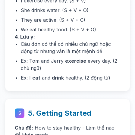
I exercise every day. (S + V)
She drinks water. (S + V + O)
They are active. (S + V + C)
We eat healthy food. (S + V + O)
4. Lưu ý:
Câu đơn có thể có nhiều chủ ngữ hoặc
động từ nhưng vẫn là một mệnh đề
Ex: Tom and Jerry
exercise
every day. (2
chủ ngữ)
Ex: I
eat
and
drink
healthy. (2 động từ)
5. Getting Started
5
Chủ đề:
How to stay healthy - Làm thế nào