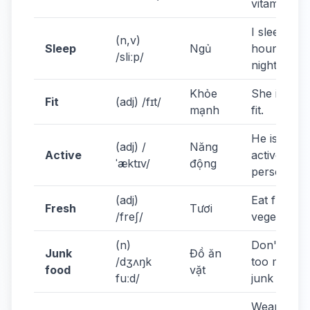
vitamins.
I sleep 8
(n,v)
Sleep
Ngủ
hours a
/sliːp/
night.
Khỏe
She is very
Fit
(adj) /fɪt/
mạnh
fit.
He is an
(adj) /
Năng
Active
active
ˈæktɪv/
động
person.
(adj)
Eat fresh
Fresh
Tươi
/freʃ/
vegetables.
(n)
Don't eat
Junk
Đồ ăn
/dʒʌŋk
too much
food
vặt
fuːd/
junk food.
Wear