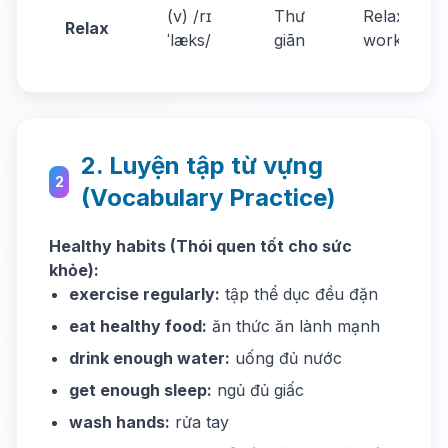
(v) /rɪ
Thư
Relax after
Relax
ˈlæks/
giãn
work.
2. Luyện tập từ vựng
2
(Vocabulary Practice)
Healthy habits (Thói quen tốt cho sức
khỏe):
exercise regularly:
tập thể dục đều đặn
eat healthy food:
ăn thức ăn lành mạnh
drink enough water:
uống đủ nước
get enough sleep:
ngủ đủ giấc
wash hands:
rửa tay