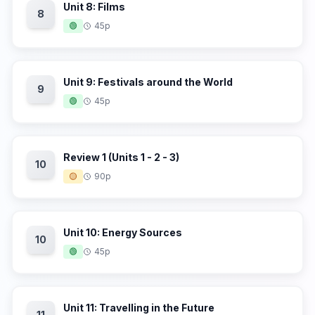
Unit 8: Films
8
🟢
45p
Unit 9: Festivals around the World
9
🟢
45p
Review 1 (Units 1 - 2 - 3)
10
🟡
90p
Unit 10: Energy Sources
10
🟢
45p
Unit 11: Travelling in the Future
11