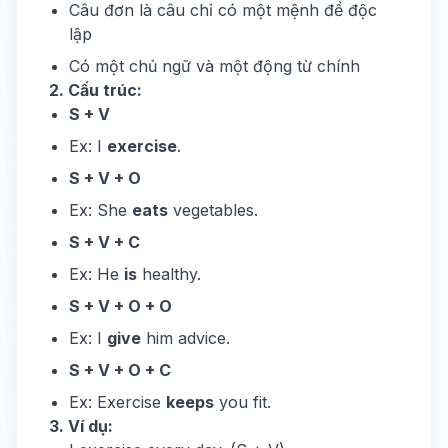
Câu đơn là câu chỉ có một mệnh đề độc
lập
Có một chủ ngữ và một động từ chính
2. Cấu trúc:
S + V
Ex: I
exercise
.
S + V + O
Ex: She
eats
vegetables.
S + V + C
Ex: He
is
healthy.
S + V + O + O
Ex: I
give
him advice.
S + V + O + C
Ex: Exercise
keeps
you fit.
3. Ví dụ: