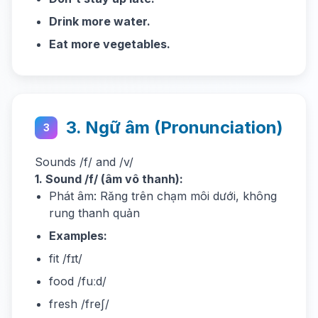
Drink more water.
Eat more vegetables.
3. Ngữ âm (Pronunciation)
3
Sounds /f/ and /v/
1. Sound /f/ (âm vô thanh):
Phát âm: Răng trên chạm môi dưới, không
rung thanh quản
Examples:
fit /fɪt/
food /fuːd/
fresh /freʃ/