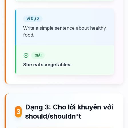
VÍ DỤ 2
Write a simple sentence about healthy
food.
GIẢI
She eats vegetables.
Dạng 3: Cho lời khuyên với
3
should/shouldn't