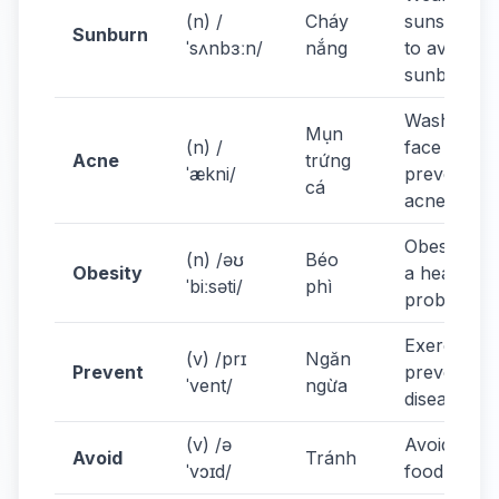
(n) /
Cháy
sunscreen
Sunburn
ˈsʌnbɜːn/
nắng
to avoid
sunburn.
Wash your
Mụn
(n) /
face to
Acne
trứng
ˈækni/
prevent
cá
acne.
Obesity is
(n) /əʊ
Béo
Obesity
a health
ˈbiːsəti/
phì
problem.
Exercise
(v) /prɪ
Ngăn
Prevent
prevents
ˈvent/
ngừa
diseases.
(v) /ə
Avoid junk
Avoid
Tránh
ˈvɔɪd/
food.