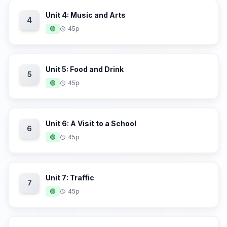
Unit 4: Music and Arts
4
🟢
45p
Unit 5: Food and Drink
5
🟢
45p
Unit 6: A Visit to a School
6
🟢
45p
Unit 7: Traffic
7
🟢
45p