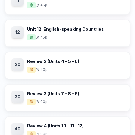
🟢
45p
Unit 12: English-speaking Countries
12
🟢
45p
Review 2 (Units 4 - 5 - 6)
20
🟡
90p
Review 3 (Units 7 - 8 - 9)
30
🟡
90p
Review 4 (Units 10 - 11 - 12)
40
🟡
90p