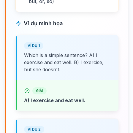
but, or, so)
Ví dụ minh họa
VÍ DỤ 1
Which is a simple sentence? A) I
exercise and eat well. B) I exercise,
but she doesn't.
GIẢI
A) I exercise and eat well.
VÍ DỤ 2