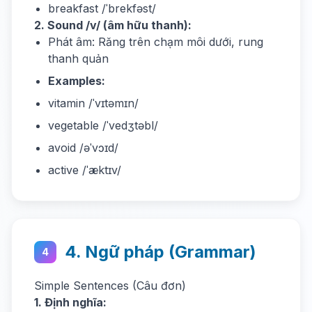
breakfast /ˈbrekfəst/
2. Sound /v/ (âm hữu thanh):
Phát âm: Răng trên chạm môi dưới, rung
thanh quản
Examples:
vitamin /ˈvɪtəmɪn/
vegetable /ˈvedʒtəbl/
avoid /əˈvɔɪd/
active /ˈæktɪv/
4. Ngữ pháp (Grammar)
4
Simple Sentences (Câu đơn)
1. Định nghĩa: