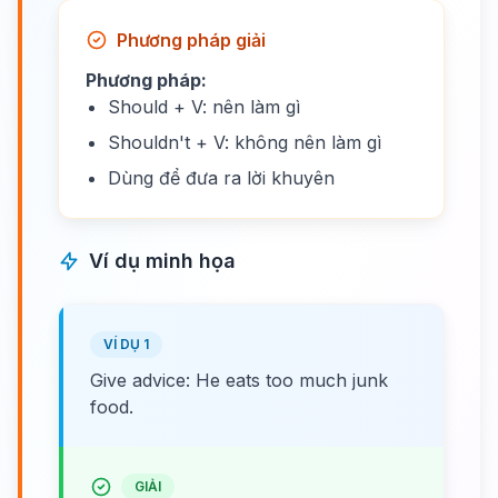
Phương pháp giải
Phương pháp:
Should + V: nên làm gì
Shouldn't + V: không nên làm gì
Dùng để đưa ra lời khuyên
Ví dụ minh họa
VÍ DỤ 1
Give advice: He eats too much junk
food.
GIẢI