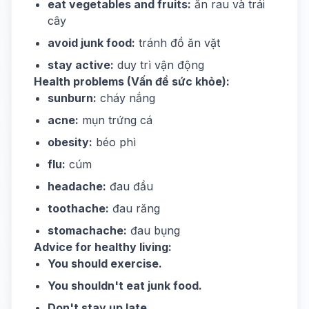
eat vegetables and fruits:
ăn rau và trái
cây
avoid junk food:
tránh đồ ăn vặt
stay active:
duy trì vận động
Health problems (Vấn đề sức khỏe):
sunburn:
cháy nắng
acne:
mụn trứng cá
obesity:
béo phì
flu:
cúm
headache:
đau đầu
toothache:
đau răng
stomachache:
đau bụng
Advice for healthy living:
You should exercise.
You shouldn't eat junk food.
Don't stay up late.