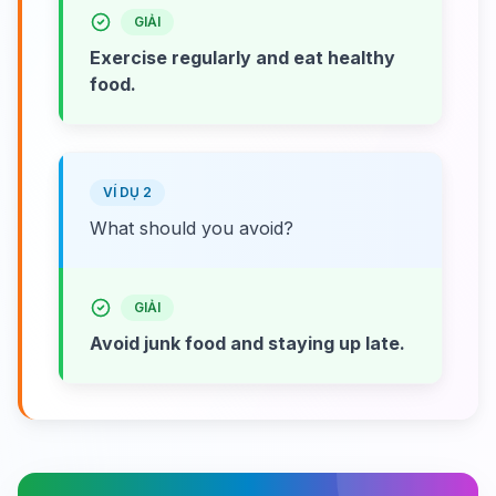
GIẢI
Exercise regularly and eat healthy
food.
VÍ DỤ 2
What should you avoid?
GIẢI
Avoid junk food and staying up late.