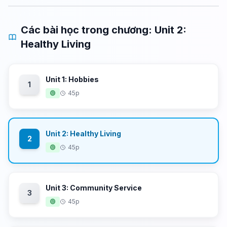
Các bài học trong chương: Unit 2:
Healthy Living
Unit 1: Hobbies
1
🟢
45p
Unit 2: Healthy Living
2
🟢
45p
Unit 3: Community Service
3
🟢
45p