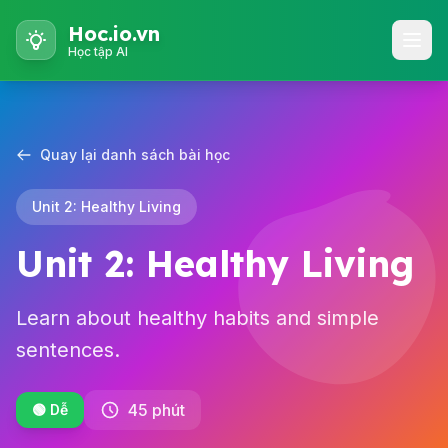
Hoc.io.vn
Học tập AI
Quay lại danh sách bài học
Unit 2: Healthy Living
Unit 2: Healthy Living
Learn about healthy habits and simple
sentences.
45 phút
🟢 Dễ