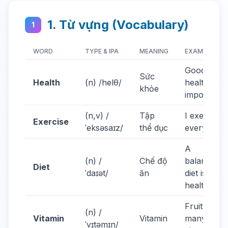
1. Từ vựng (Vocabulary)
1
WORD
TYPE & IPA
MEANING
EXAMPLE
Good
Sức
Health
(n) /helθ/
health is
khỏe
important.
(n,v) /
Tập
I exercise
Exercise
ˈeksəsaɪz/
thể dục
every day.
A
(n) /
Chế độ
balanced
Diet
ˈdaɪət/
ăn
diet is
healthy.
Fruits have
(n) /
Vitamin
Vitamin
many
ˈvɪtəmɪn/