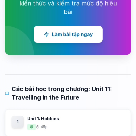
kiến thức và kiểm tra mức độ hiểu
bài
Làm bài tập ngay
Các bài học trong chương: Unit 11:
Travelling in the Future
Unit 1: Hobbies
1
🟢
45p