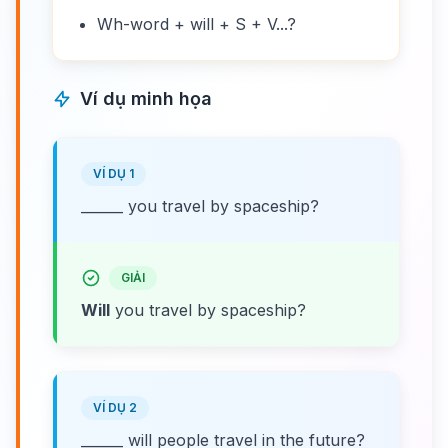
Wh-word + will + S + V...?
Ví dụ minh họa
VÍ DỤ 1
______ you travel by spaceship?
GIẢI
Will
you travel by spaceship?
VÍ DỤ 2
______ will people travel in the future?