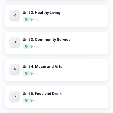
Unit 2: Healthy Living
2
🟢
45p
Unit 3: Community Service
3
🟢
45p
Unit 4: Music and Arts
4
🟢
45p
Unit 5: Food and Drink
5
🟢
45p