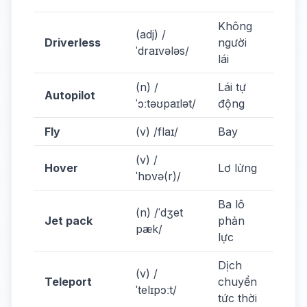
Không
Drive
(adj) /
Driverless
người
cars
ˈdraɪvələs/
lái
safe.
(n) /
Lái tự
It ha
Autopilot
ˈɔːtəʊpaɪlət/
động
autop
Fly
(v) /flaɪ/
Bay
Cars w
(v) /
Hover
Lơ lửng
It ca
ˈhɒvə(r)/
Ba lô
(n) /ˈdʒet
I wan
Jet pack
phản
pæk/
pack
lực
Dịch
(v) /
We c
Teleport
chuyển
ˈtelɪpɔːt/
telep
tức thời