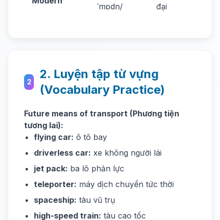
Modern
trans
ˈmɒdn/
đại
great
2. Luyện tập từ vựng
2
(Vocabulary Practice)
Future means of transport (Phương tiện
tương lai):
flying car:
ô tô bay
driverless car:
xe không người lái
jet pack:
ba lô phản lực
teleporter:
máy dịch chuyển tức thời
spaceship:
tàu vũ trụ
high-speed train:
tàu cao tốc