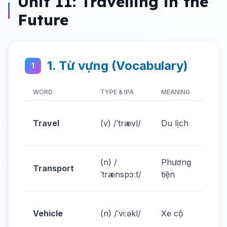
Unit 11: Travelling in the
Future
1. Từ vựng (Vocabulary)
1
WORD
TYPE & IPA
MEANING
EXAM
We wi
Travel
(v) /ˈtrævl/
Du lịch
trave
plane
Futu
(n) /
Phương
Transport
trans
ˈtrænspɔːt/
tiện
fast.
Flyin
Vehicle
(n) /ˈviːəkl/
Xe cộ
vehic
cool.