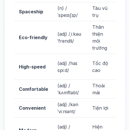
(n) /
Tàu vũ
Spac
Spaceship
ˈspeɪsʃɪp/
trụ
are 
Thân
(adj) /ˌiːkəʊ
thiện
It's 
Eco-friendly
ˈfrendli/
môi
frien
trường
High
(adj) /haɪ
Tốc độ
High-speed
train
spiːd/
cao
fast.
(adj) /
Thoải
It's 
Comfortable
ˈkʌmftəbl/
mái
comf
(adj) /kən
It's
Convenient
Tiện lợi
ˈviːniənt/
conv
Mod
(adj) /
Hiện