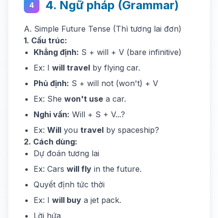
4. Ngữ pháp (Grammar)
4
A. Simple Future Tense (Thì tương lai đơn)
1. Cấu trúc:
Khẳng định:
S + will + V (bare infinitive)
Ex: I
will travel
by flying car.
Phủ định:
S + will not (won't) + V
Ex: She
won't use
a car.
Nghi vấn:
Will + S + V...?
Ex:
Will
you
travel
by spaceship?
2. Cách dùng:
Dự đoán tương lai
Ex: Cars
will fly
in the future.
Quyết định tức thời
Ex: I
will buy
a jet pack.
Lời hứa