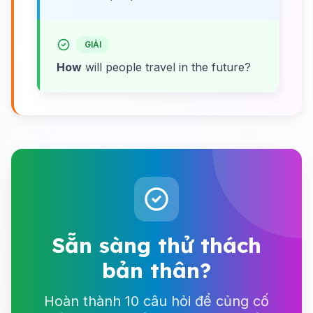
GIẢI
How
will people travel in the future?
Sẵn sàng thử thách
bản thân?
Hoàn thành 10 câu hỏi để củng cố