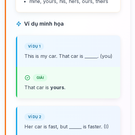
mine, yours, his, hers, ours, theirs
Ví dụ minh họa
VÍ DỤ 1
This is my car. That car is ______. (you)
GIẢI
That car is
yours
.
VÍ DỤ 2
Her car is fast, but ______ is faster. (I)