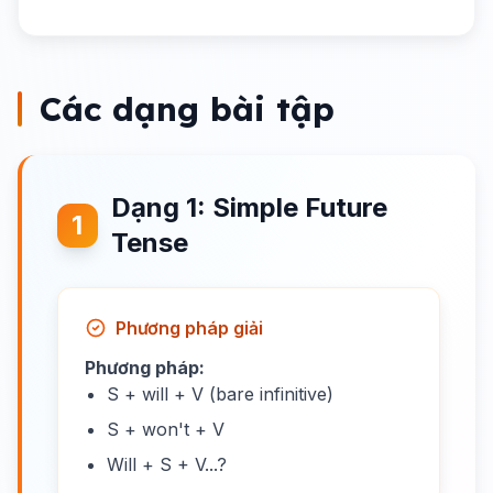
Các dạng bài tập
Dạng 1: Simple Future
1
Tense
Phương pháp giải
Phương pháp:
S + will + V (bare infinitive)
S + won't + V
Will + S + V...?