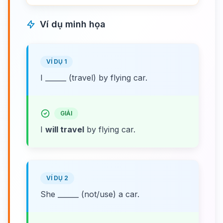
Ví dụ minh họa
VÍ DỤ 1
I ______ (travel) by flying car.
GIẢI
I
will travel
by flying car.
VÍ DỤ 2
She ______ (not/use) a car.