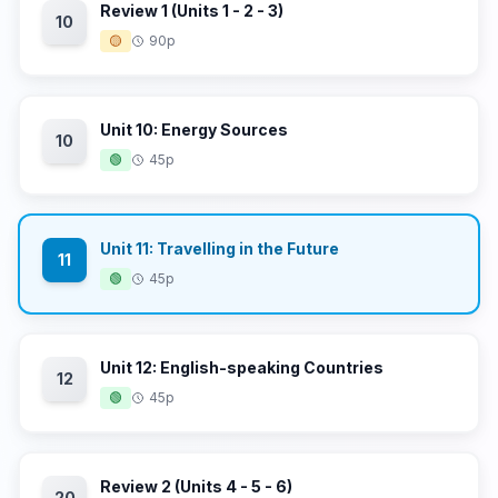
Review 1 (Units 1 - 2 - 3)
10
🟡
90p
Unit 10: Energy Sources
10
🟢
45p
Unit 11: Travelling in the Future
11
🟢
45p
Unit 12: English-speaking Countries
12
🟢
45p
Review 2 (Units 4 - 5 - 6)
20