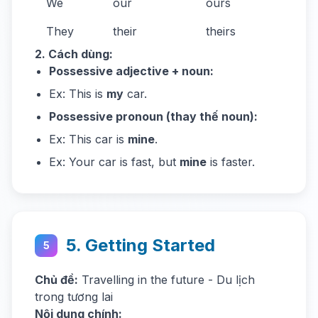
We
our
ours
They
their
theirs
2. Cách dùng:
Possessive adjective + noun:
Ex: This is
my
car.
Possessive pronoun (thay thế noun):
Ex: This car is
mine
.
Ex: Your car is fast, but
mine
is faster.
5. Getting Started
5
Chủ đề:
Travelling in the future - Du lịch
trong tương lai
Nội dung chính: