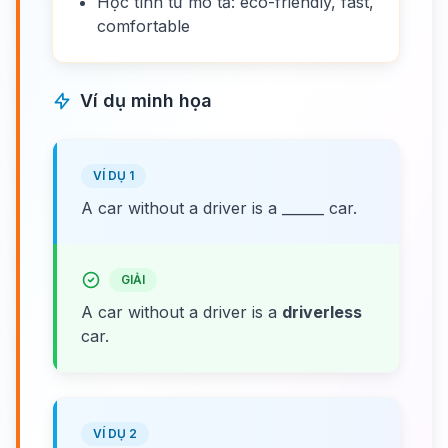
Học tính từ mô tả: eco-friendly, fast,
comfortable
Ví dụ minh họa
VÍ DỤ 1
A car without a driver is a ______ car.
GIẢI
A car without a driver is a
driverless
car.
VÍ DỤ 2