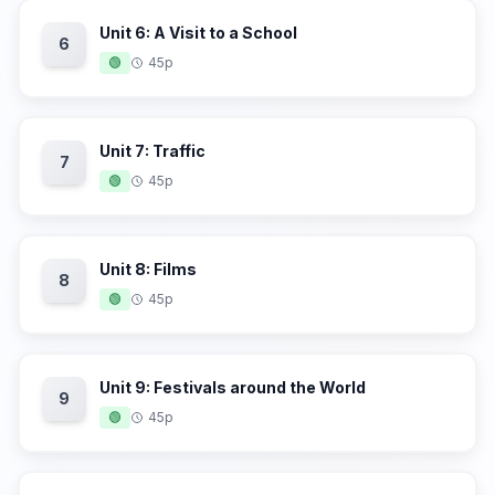
Unit 6: A Visit to a School
6
🟢
45p
Unit 7: Traffic
7
🟢
45p
Unit 8: Films
8
🟢
45p
Unit 9: Festivals around the World
9
🟢
45p