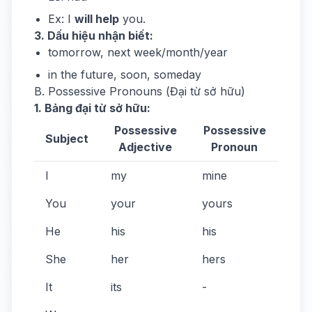
Ex: I
will help
you.
3. Dấu hiệu nhận biết:
tomorrow, next week/month/year
in the future, soon, someday
B. Possessive Pronouns (Đại từ sở hữu)
1. Bảng đại từ sở hữu:
Possessive
Possessive
Subject
Adjective
Pronoun
I
my
mine
You
your
yours
He
his
his
She
her
hers
It
its
-