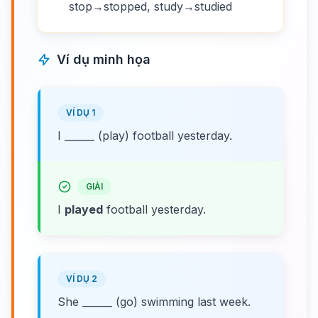
stop→stopped, study→studied
Ví dụ minh họa
VÍ DỤ 1
I ______ (play) football yesterday.
GIẢI
I
played
football yesterday.
VÍ DỤ 2
She ______ (go) swimming last week.