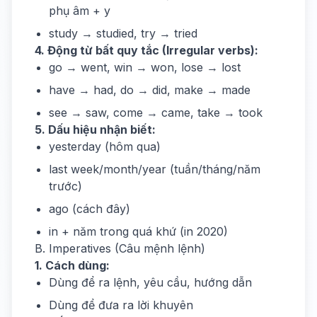
phụ âm + y
study → studied, try → tried
4. Động từ bất quy tắc (Irregular verbs):
go → went, win → won, lose → lost
have → had, do → did, make → made
see → saw, come → came, take → took
5. Dấu hiệu nhận biết:
yesterday (hôm qua)
last week/month/year (tuần/tháng/năm
trước)
ago (cách đây)
in + năm trong quá khứ (in 2020)
B. Imperatives (Câu mệnh lệnh)
1. Cách dùng:
Dùng để ra lệnh, yêu cầu, hướng dẫn
Dùng để đưa ra lời khuyên