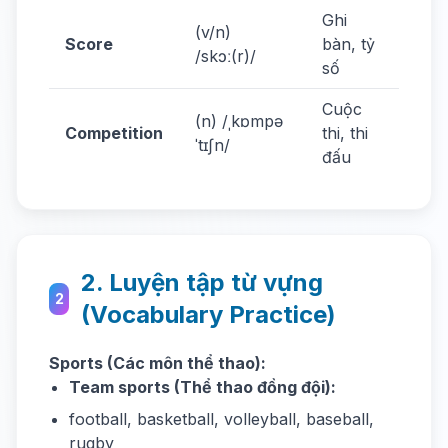
Ghi
(v/n)
He s
Score
bàn, tỷ
/skɔː(r)/
two 
số
Cuộc
We j
(n) /ˌkɒmpə
Competition
thi, thi
the
ˈtɪʃn/
đấu
comp
2. Luyện tập từ vựng
2
(Vocabulary Practice)
Sports (Các môn thể thao):
Team sports (Thể thao đồng đội):
football, basketball, volleyball, baseball,
rugby