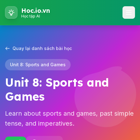
Hoc.io.vn
Học tập AI
Quay lại danh sách bài học
Unit 8: Sports and Games
Unit 8: Sports and
Games
Learn about sports and games, past simple
tense, and imperatives.