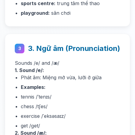
sports centre:
trung tâm thể thao
playground:
sân chơi
3. Ngữ âm (Pronunciation)
3
Sounds /e/ and /æ/
1. Sound /e/:
Phát âm: Miệng mở vừa, lưỡi ở giữa
Examples:
tennis /ˈtenɪs/
chess /tʃes/
exercise /ˈeksəsaɪz/
get /ɡet/
2. Sound /æ/: