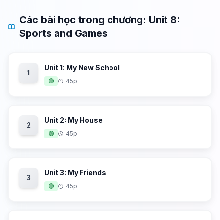
Các bài học trong chương: Unit 8:
Sports and Games
Unit 1: My New School
1
🟢
45p
Unit 2: My House
2
🟢
45p
Unit 3: My Friends
3
🟢
45p