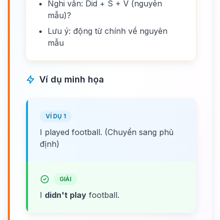
Nghi vấn: Did + S + V (nguyên
mẫu)?
Lưu ý: động từ chính về nguyên
mẫu
Ví dụ minh họa
VÍ DỤ 1
I played football. (Chuyển sang phủ
định)
GIẢI
I
didn't play
football.