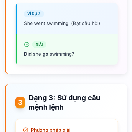
VÍ DỤ 2
She went swimming. (Đặt câu hỏi)
GIẢI
Did
she
go
swimming?
Dạng 3: Sử dụng câu
3
mệnh lệnh
Phương pháp giải