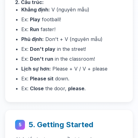
2. Cấu trúc:
Khẳng định:
V (nguyên mẫu)
Ex:
Play
football!
Ex:
Run
faster!
Phủ định:
Don't + V (nguyên mẫu)
Ex:
Don't play
in the street!
Ex:
Don't run
in the classroom!
Lịch sự hơn:
Please + V / V + please
Ex:
Please sit
down.
Ex:
Close
the door,
please
.
5. Getting Started
5