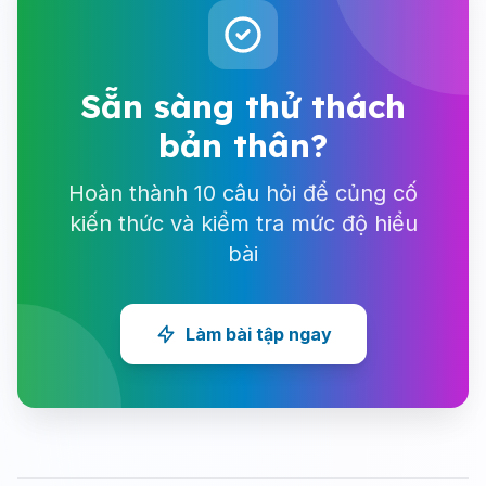
Sẵn sàng thử thách
bản thân?
Hoàn thành 10 câu hỏi để củng cố
kiến thức và kiểm tra mức độ hiểu
bài
Làm bài tập ngay