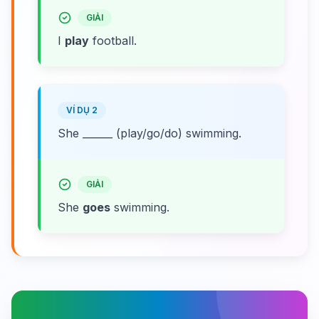
GIẢI
I
play
football.
VÍ DỤ 2
She ______ (play/go/do) swimming.
GIẢI
She
goes
swimming.