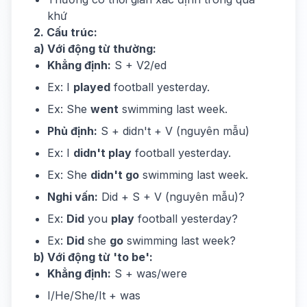
khứ
2. Cấu trúc:
a) Với động từ thường:
Khẳng định:
S + V2/ed
Ex: I
played
football yesterday.
Ex: She
went
swimming last week.
Phủ định:
S + didn't + V (nguyên mẫu)
Ex: I
didn't play
football yesterday.
Ex: She
didn't go
swimming last week.
Nghi vấn:
Did + S + V (nguyên mẫu)?
Ex:
Did
you
play
football yesterday?
Ex:
Did
she
go
swimming last week?
b) Với động từ 'to be':
Khẳng định:
S + was/were
I/He/She/It + was