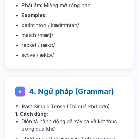
Phát âm: Miệng mở rộng hơn
Examples:
badminton /ˈbædmɪntən/
match /mætʃ/
racket /ˈrækɪt/
active /ˈæktɪv/
4. Ngữ pháp (Grammar)
4
A. Past Simple Tense (Thì quá khứ đơn)
1. Cách dùng:
Diễn tả hành động đã xảy ra và kết thúc
trong quá khứ
Thường có thời gian xác định trong quá