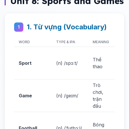
Unit 8: Sports and Games
1. Từ vựng (Vocabulary)
1
WORD
TYPE & IPA
MEANING
EXAM
Footb
Thể
my
Sport
(n) /spɔːt/
thao
favo
sport
Trò
We p
chơi,
Game
(n) /ɡeɪm/
a ga
trận
yest
đấu
I pla
Bóng
footb
Football
(n) /ˈfʊtbɔːl/