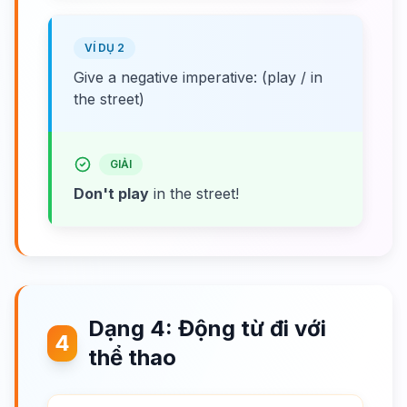
VÍ DỤ 2
Give a negative imperative: (play / in
the street)
GIẢI
Don't play
in the street!
Dạng 4: Động từ đi với
4
thể thao