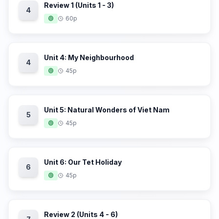
Review 1 (Units 1 - 3)
4
🟢
60p
Unit 4: My Neighbourhood
4
🟢
45p
Unit 5: Natural Wonders of Viet Nam
5
🟢
45p
Unit 6: Our Tet Holiday
6
🟢
45p
Review 2 (Units 4 - 6)