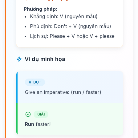
Phương pháp:
Khẳng định: V (nguyên mẫu)
Phủ định: Don't + V (nguyên mẫu)
Lịch sự: Please + V hoặc V + please
Ví dụ minh họa
VÍ DỤ 1
Give an imperative: (run / faster)
GIẢI
Run
faster!