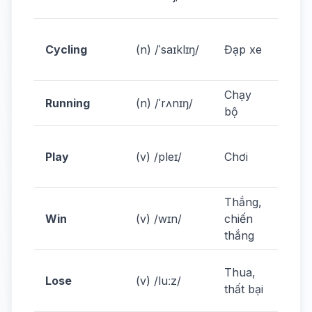
healt
I go 
Cycling
(n) /ˈsaɪklɪŋ/
Đạp xe
on
Sund
Chạy
Runn
Running
(n) /ˈrʌnɪŋ/
bộ
my h
I pla
Play
(v) /pleɪ/
Chơi
footb
ever
Thắng,
Our 
Win
(v) /wɪn/
chiến
won 
thắng
matc
They
Thua,
Lose
(v) /luːz/
the 
thất bại
yest