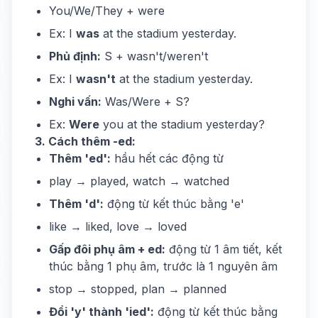
You/We/They + were
Ex: I
was
at the stadium yesterday.
Phủ định:
S + wasn't/weren't
Ex: I
wasn't
at the stadium yesterday.
Nghi vấn:
Was/Were + S?
Ex:
Were
you at the stadium yesterday?
3. Cách thêm -ed:
Thêm 'ed':
hầu hết các động từ
play → played, watch → watched
Thêm 'd':
động từ kết thúc bằng 'e'
like → liked, love → loved
Gấp đôi phụ âm + ed:
động từ 1 âm tiết, kết
thúc bằng 1 phụ âm, trước là 1 nguyên âm
stop → stopped, plan → planned
Đổi 'y' thành 'ied':
động từ kết thúc bằng