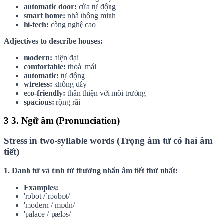
automatic door:
cửa tự động
smart home:
nhà thông minh
hi-tech:
công nghệ cao
Adjectives to describe houses:
modern:
hiện đại
comfortable:
thoải mái
automatic:
tự động
wireless:
không dây
eco-friendly:
thân thiện với môi trường
spacious:
rộng rãi
3
3. Ngữ âm (Pronunciation)
Stress in two-syllable words (Trọng âm từ có hai âm
tiết)
1. Danh từ và tính từ thường nhấn âm tiết thứ nhất:
Examples:
'robot /ˈrəʊbɒt/
'modern /ˈmɒdn/
'palace /ˈpæləs/