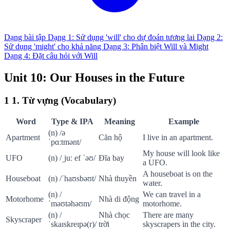
Dạng bài tập
Dạng 1: Sử dụng 'will' cho dự đoán tương lai
Dạng 2:
Sử dụng 'might' cho khả năng
Dạng 3: Phân biệt Will và Might
Dạng 4: Đặt câu hỏi với Will
Unit 10: Our Houses in the Future
1
1. Từ vựng (Vocabulary)
Word
Type & IPA
Meaning
Example
(n) /ə
Apartment
Căn hộ
I live in an apartment.
ˈpɑːtmənt/
My house will look like
UFO
(n) /ˌjuː ef ˈəʊ/
Đĩa bay
a UFO.
A houseboat is on the
Houseboat
(n) /ˈhaʊsbəʊt/
Nhà thuyền
water.
(n) /
We can travel in a
Motorhome
Nhà di động
ˈməʊtəhəʊm/
motorhome.
(n) /
Nhà chọc
There are many
Skyscraper
ˈskaɪskreɪpə(r)/
trời
skyscrapers in the city.