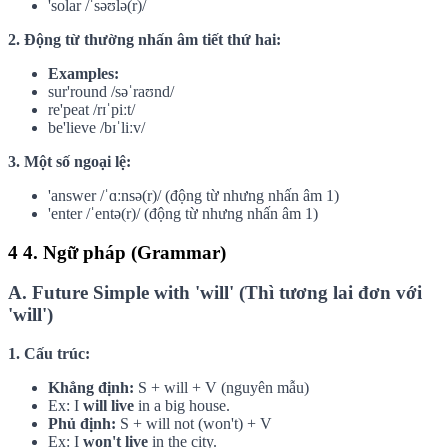
'solar /ˈsəʊlə(r)/
2. Động từ thường nhấn âm tiết thứ hai:
Examples:
sur'round /səˈraʊnd/
re'peat /rɪˈpiːt/
be'lieve /bɪˈliːv/
3. Một số ngoại lệ:
'answer /ˈɑːnsə(r)/ (động từ nhưng nhấn âm 1)
'enter /ˈentə(r)/ (động từ nhưng nhấn âm 1)
4
4. Ngữ pháp (Grammar)
A. Future Simple with 'will' (Thì tương lai đơn với
'will')
1. Cấu trúc:
Khẳng định:
S + will + V (nguyên mẫu)
Ex: I
will live
in a big house.
Phủ định:
S + will not (won't) + V
Ex: I
won't live
in the city.