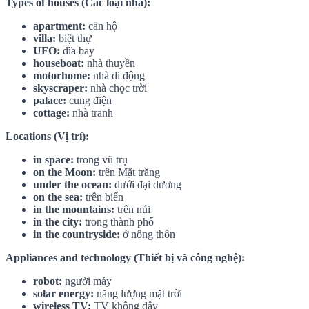
Types of houses (Các loại nhà):
apartment:
căn hộ
villa:
biệt thự
UFO:
đĩa bay
houseboat:
nhà thuyền
motorhome:
nhà di động
skyscraper:
nhà chọc trời
palace:
cung điện
cottage:
nhà tranh
Locations (Vị trí):
in space:
trong vũ trụ
on the Moon:
trên Mặt trăng
under the ocean:
dưới đại dương
on the sea:
trên biển
in the mountains:
trên núi
in the city:
trong thành phố
in the countryside:
ở nông thôn
Appliances and technology (Thiết bị và công nghệ):
robot:
người máy
solar energy:
năng lượng mặt trời
wireless TV:
TV không dây