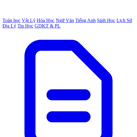
Toán học
Vật Lý
Hóa Học
Ngữ Văn
Tiếng Anh
Sinh Học
Lịch Sử
Địa Lý
Tin Học
GDKT & PL