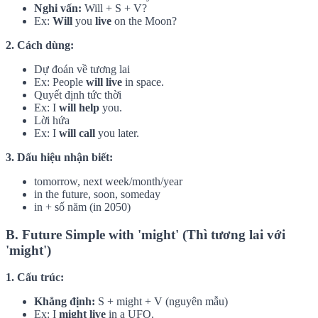
Nghi vấn:
Will + S + V?
Ex:
Will
you
live
on the Moon?
2. Cách dùng:
Dự đoán về tương lai
Ex: People
will live
in space.
Quyết định tức thời
Ex: I
will help
you.
Lời hứa
Ex: I
will call
you later.
3. Dấu hiệu nhận biết:
tomorrow, next week/month/year
in the future, soon, someday
in + số năm (in 2050)
B. Future Simple with 'might' (Thì tương lai với
'might')
1. Cấu trúc:
Khẳng định:
S + might + V (nguyên mẫu)
Ex: I
might live
in a UFO.