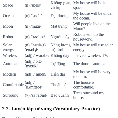
Không gian,
My house will be in
Space
(n) /speɪs/
vũ trụ
space.
My house will be under
Ocean
(n) /ˈəʊʃn/
Đại dương
the ocean.
Will people live on the
Moon
(n) /muːn/
Mặt trăng
Moon?
Robots will do the
Robot
(n) /ˈrəʊbɒt/
Người máy
housework.
Solar
(n) /ˈsəʊlə(r)
Năng lượng
My house will use solar
energy
ˈenədʒi/
mặt trời
energy.
Wireless
(adj) /ˈwaɪələs/
Không dây
I have a wireless TV.
(adj) /ˌɔːtə
Automatic
Tự động
The door is automatic.
ˈmætɪk/
My house will be very
Modern
(adj) /ˈmɒdn/
Hiện đại
modern.
(adj) /
The house is
Comfortable
Thoải mái
ˈkʌmftəbl/
comfortable.
Trees surround my
Surround
(v) /səˈraʊnd/
Bao quanh
house.
2
2. Luyện tập từ vựng (Vocabulary Practice)