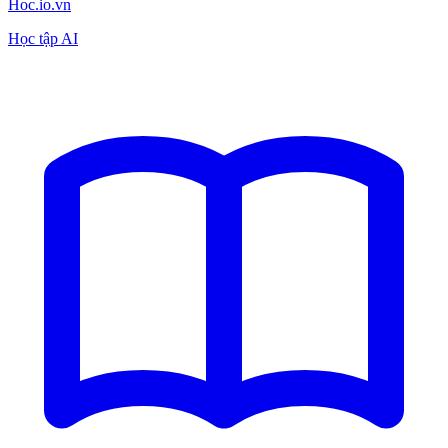
Hoc.io.vn
Học tập AI