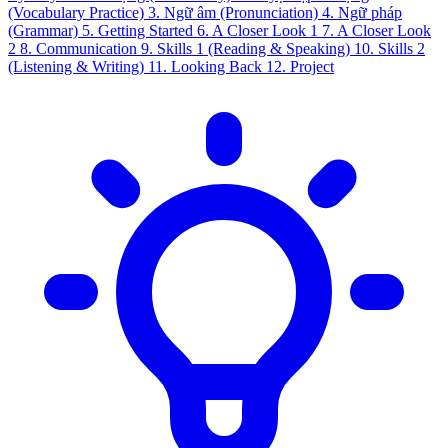
(Vocabulary Practice)
3. Ngữ âm (Pronunciation)
4. Ngữ pháp
(Grammar)
5. Getting Started
6. A Closer Look 1
7. A Closer Look
2
8. Communication
9. Skills 1 (Reading & Speaking)
10. Skills 2
(Listening & Writing)
11. Looking Back
12. Project