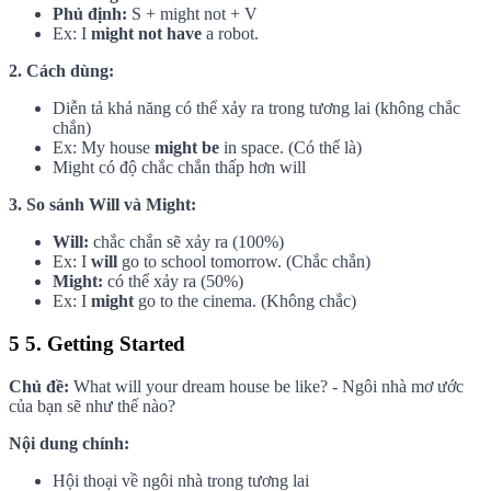
Phủ định:
S + might not + V
Ex: I
might not have
a robot.
2. Cách dùng:
Diễn tả khả năng có thể xảy ra trong tương lai (không chắc
chắn)
Ex: My house
might be
in space. (Có thể là)
Might có độ chắc chắn thấp hơn will
3. So sánh Will và Might:
Will:
chắc chắn sẽ xảy ra (100%)
Ex: I
will
go to school tomorrow. (Chắc chắn)
Might:
có thể xảy ra (50%)
Ex: I
might
go to the cinema. (Không chắc)
5
5. Getting Started
Chủ đề:
What will your dream house be like? - Ngôi nhà mơ ước
của bạn sẽ như thế nào?
Nội dung chính:
Hội thoại về ngôi nhà trong tương lai