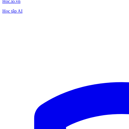
Hoc.io.vn
Học tập AI