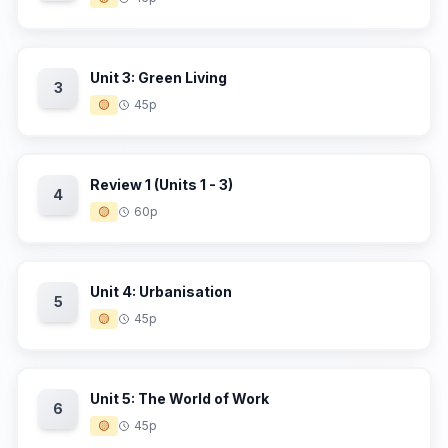
Unit 3: Green Living
3
🟡
45p
Review 1 (Units 1 - 3)
4
🟡
60p
Unit 4: Urbanisation
5
🟡
45p
Unit 5: The World of Work
6
🟡
45p