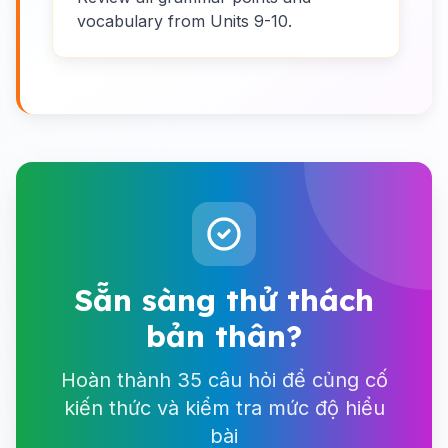
vocabulary from Units 9-10.
Sẵn sàng thử thách
bản thân?
Hoàn thành 35 câu hỏi để củng cố
kiến thức và kiểm tra mức độ hiểu
bài