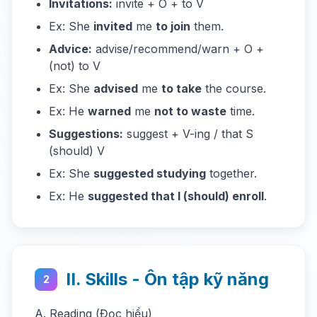
Invitations:
invite + O + to V
Ex: She
invited
me
to join
them.
Advice:
advise/recommend/warn + O +
(not) to V
Ex: She
advised
me
to take
the course.
Ex: He
warned
me
not to waste
time.
Suggestions:
suggest + V-ing / that S
(should) V
Ex: She
suggested studying
together.
Ex: He
suggested that I (should) enroll
.
II. Skills - Ôn tập kỹ năng
2
A. Reading (Đọc hiểu)