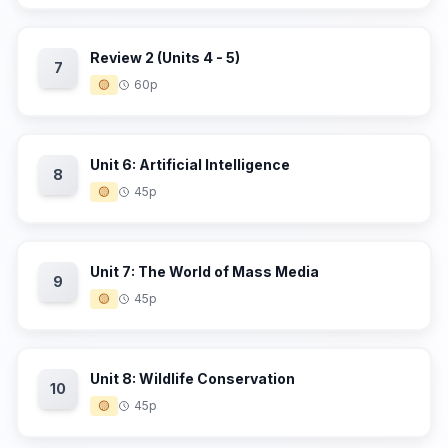
Review 2 (Units 4 - 5)
7
🟡
60p
Unit 6: Artificial Intelligence
8
🟡
45p
Unit 7: The World of Mass Media
9
🟡
45p
Unit 8: Wildlife Conservation
10
🟡
45p