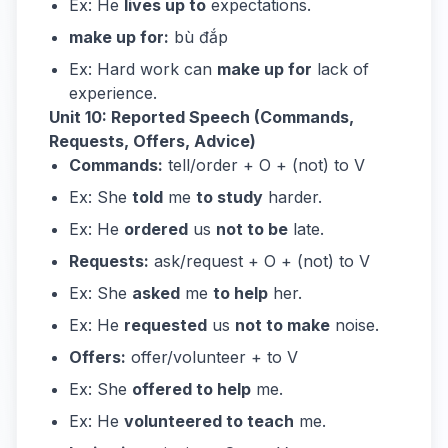
Ex: He
lives up to
expectations.
make up for:
bù đắp
Ex: Hard work can
make up for
lack of
experience.
Unit 10: Reported Speech (Commands,
Requests, Offers, Advice)
Commands:
tell/order + O + (not) to V
Ex: She
told
me
to study
harder.
Ex: He
ordered
us
not to be
late.
Requests:
ask/request + O + (not) to V
Ex: She
asked
me
to help
her.
Ex: He
requested
us
not to make
noise.
Offers:
offer/volunteer + to V
Ex: She
offered to help
me.
Ex: He
volunteered to teach
me.