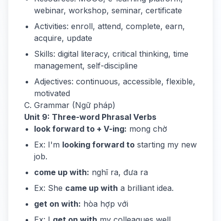
webinar, workshop, seminar, certificate
Activities: enroll, attend, complete, earn,
acquire, update
Skills: digital literacy, critical thinking, time
management, self-discipline
Adjectives: continuous, accessible, flexible,
motivated
C. Grammar (Ngữ pháp)
Unit 9: Three-word Phrasal Verbs
look forward to + V-ing:
mong chờ
Ex: I'm
looking forward to
starting my new
job.
come up with:
nghĩ ra, đưa ra
Ex: She
came up with
a brilliant idea.
get on with:
hòa hợp với
Ex: I
get on with
my colleagues well.