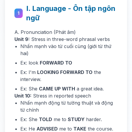
I. Language - Ôn tập ngôn
1
ngữ
A. Pronunciation (Phát âm)
Unit 9:
Stress in three-word phrasal verbs
Nhấn mạnh vào từ cuối cùng (giới từ thứ
hai)
Ex: look
FORWARD TO
Ex: I'm
LOOKING FORWARD TO
the
interview.
Ex: She
CAME UP WITH
a great idea.
Unit 10:
Stress in reported speech
Nhấn mạnh động từ tường thuật và động
từ chính
Ex: She
TOLD
me to
STUDY
harder.
Ex: He
ADVISED
me to
TAKE
the course.