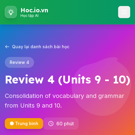
Hoc.io.vn
Học tập AI
Quay lại danh sách bài học
Review 4
Review 4 (Units 9 - 10)
Consolidation of vocabulary and grammar
from Units 9 and 10.
60 phút
🟡 Trung bình