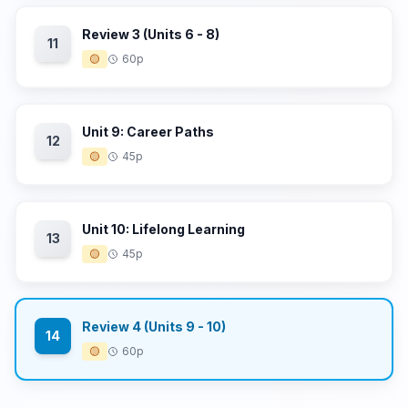
Review 3 (Units 6 - 8)
11
🟡
60p
Unit 9: Career Paths
12
🟡
45p
Unit 10: Lifelong Learning
13
🟡
45p
Review 4 (Units 9 - 10)
14
🟡
60p