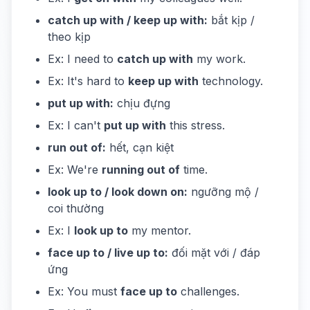
catch up with / keep up with:
bắt kịp /
theo kịp
Ex: I need to
catch up with
my work.
Ex: It's hard to
keep up with
technology.
put up with:
chịu đựng
Ex: I can't
put up with
this stress.
run out of:
hết, cạn kiệt
Ex: We're
running out of
time.
look up to / look down on:
ngưỡng mộ /
coi thường
Ex: I
look up to
my mentor.
face up to / live up to:
đối mặt với / đáp
ứng
Ex: You must
face up to
challenges.