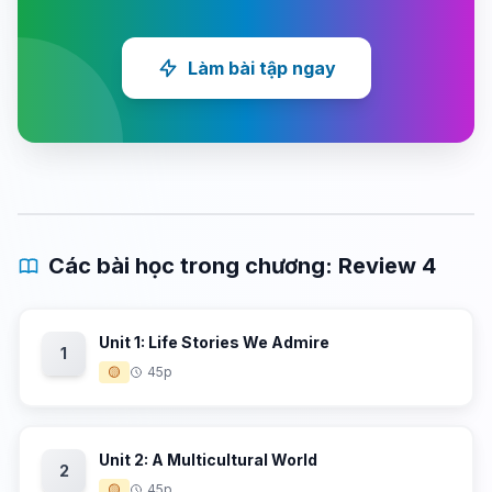
Làm bài tập ngay
Các bài học trong chương: Review 4
Unit 1: Life Stories We Admire
1
🟡
45p
Unit 2: A Multicultural World
2
🟡
45p