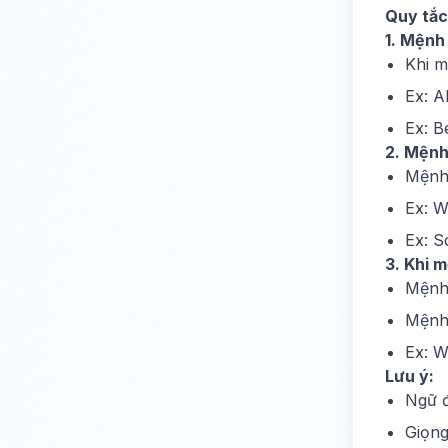
Quy tắc
1. Mệnh
Khi m
Ex: A
Ex: B
2. Mệnh 
Mệnh 
Ex: W
Ex: S
3. Khi 
Mệnh 
Mệnh 
Ex: W
Lưu ý:
Ngữ đ
Giọng