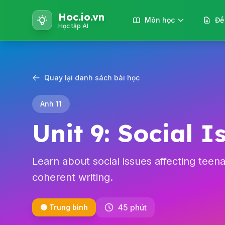
Hoc.io.vn
Môn học
Đề
Học tập AI
Quay lại danh sách bài học
Anh 11
Unit 9: Social I
Learn about social issues affecting teen
coherent writing.
45 phút
🟡 Trung bình