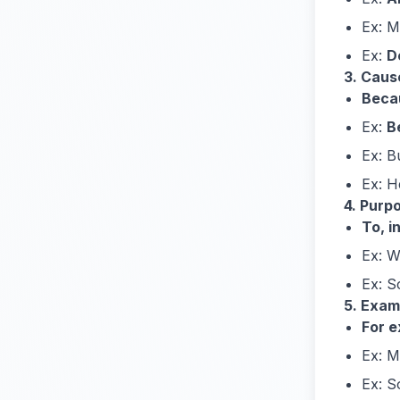
Ex: M
Ex:
D
3. Caus
Becau
Ex:
B
Ex: B
Ex: H
4. Purp
To, i
Ex: W
Ex: S
5. Exam
For e
Ex: M
Ex: 