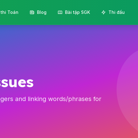
 thi Toán
Blog
Bài tập SGK
Thi đấu
ssues
agers and linking words/phrases for