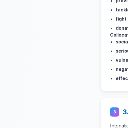
provi
tackl
fight
donat
Colloca
socia
serio
vulne
negat
effec
3
3
Intonat