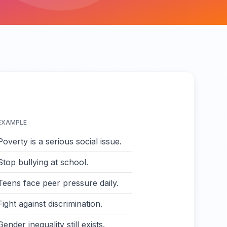
EXAMPLE
Poverty is a serious social issue.
Stop bullying at school.
Teens face peer pressure daily.
Fight against discrimination.
Gender inequality still exists.