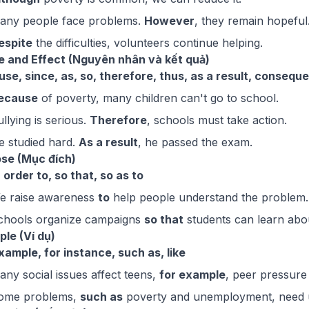
any people face problems.
However
, they remain hopeful
espite
the difficulties, volunteers continue helping.
e and Effect (Nguyên nhân và kết quả)
se, since, as, so, therefore, thus, as a result, conseque
ecause
of poverty, many children can't go to school.
ullying is serious.
Therefore
, schools must take action.
e studied hard.
As a result
, he passed the exam.
ose (Mục đích)
n order to, so that, so as to
e raise awareness
to
help people understand the problem.
chools organize campaigns
so that
students can learn abou
ple (Ví dụ)
xample, for instance, such as, like
any social issues affect teens,
for example
, peer pressure 
Some problems,
such as
poverty and unemployment, need u