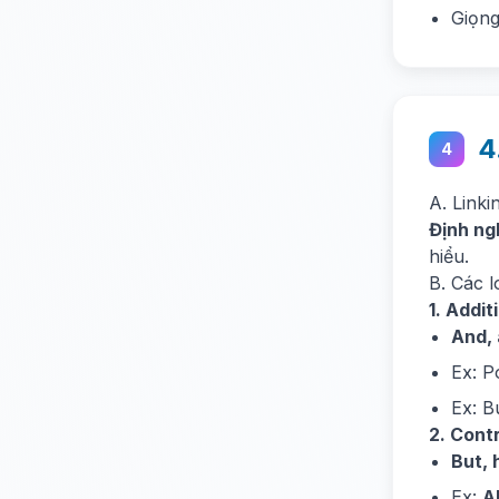
Giọng
4
4
A. Link
Định ng
hiểu.
B. Các l
1. Addit
And, 
Ex: P
Ex: B
2. Contr
But, 
Ex:
A