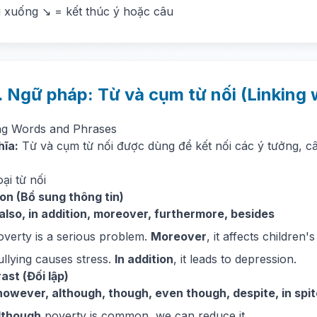
 xuống ↘ = kết thúc ý hoặc câu
. Ngữ pháp: Từ và cụm từ nối (Linking
ing Words and Phrases
hĩa:
Từ và cụm từ nối được dùng để kết nối các ý tưởng, câ
oại từ nối
ion (Bổ sung thông tin)
also, in addition, moreover, furthermore, besides
overty is a serious problem.
Moreover
, it affects children'
ullying causes stress.
In addition
, it leads to depression.
ast (Đối lập)
however, although, though, even though, despite, in spit
lthough
poverty is common, we can reduce it.