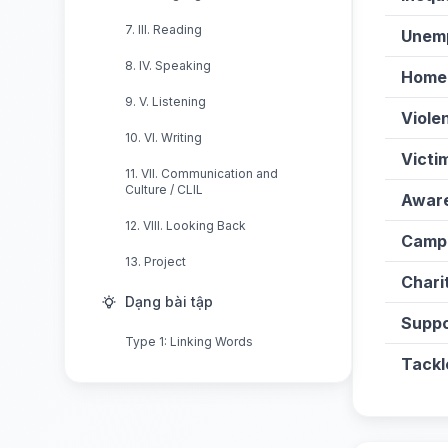
7. III. Reading
Unem
8. IV. Speaking
Home
9. V. Listening
Viole
10. VI. Writing
Victi
11. VII. Communication and
Culture / CLIL
Awar
12. VIII. Looking Back
Camp
13. Project
Chari
Dạng bài tập
Suppo
Type 1: Linking Words
Tackl