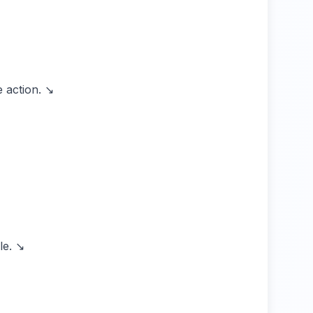
 action. ↘
le. ↘