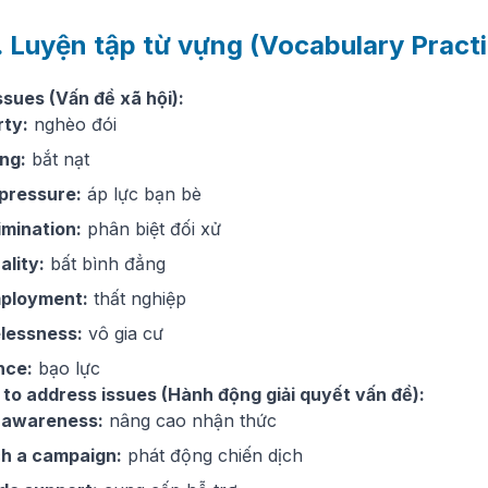
. Luyện tập từ vựng (Vocabulary Pract
ssues (Vấn đề xã hội):
rty:
nghèo đói
ing:
bắt nạt
pressure:
áp lực bạn bè
imination:
phân biệt đối xử
ality:
bất bình đẳng
ployment:
thất nghiệp
lessness:
vô gia cư
nce:
bạo lực
 to address issues (Hành động giải quyết vấn đề):
e awareness:
nâng cao nhận thức
ch a campaign:
phát động chiến dịch