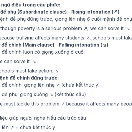
 ngữ điệu trong câu phức:
 đề phụ (Subordinate clause) - Rising intonation (↗)
ệnh đề phụ đứng trước, giọng lên nhẹ ở cuối mệnh đề phụ
lthough poverty is a serious problem ↗, we can solve it. ↘
ecause bullying affects many students ↗, schools must take
đề chính (Main clause) - Falling intonation (↘)
đề chính luôn có giọng xuống ở cuối
e can solve it. ↘
chools must take action. ↘
mệnh đề chính đứng trước:
đề chính: giọng lên nhẹ ↗ (chưa kết thúc ý)
đề phụ: giọng xuống ↘ (kết thúc câu)
e must tackle this problem ↗ because it affects many peop
iệu giúp người nghe hiểu cấu trúc câu
 lên ↗ = chưa kết thúc ý