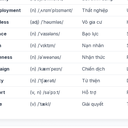
ployment
(n) /ˌʌnɪmˈplɔɪmənt/
Thất nghiệp
less
(adj) /ˈhəʊmləs/
Vô gia cư
nce
(n) /ˈvaɪələns/
Bạo lực
m
(n) /ˈvɪktɪm/
Nạn nhân
eness
(n) /əˈweənəs/
Nhận thức
aign
(n) /kæmˈpeɪn/
Chiến dịch
ty
(n) /ˈtʃærəti/
Từ thiện
rt
(v, n) /səˈpɔːt/
Hỗ trợ
e
(v) /ˈtækl/
Giải quyết