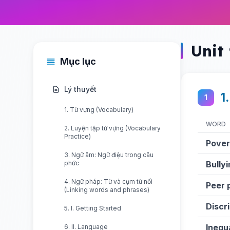
Unit 
Mục lục
Lý thuyết
1
1
1. Từ vựng (Vocabulary)
WORD
2. Luyện tập từ vựng (Vocabulary
Practice)
Pover
3. Ngữ âm: Ngữ điệu trong câu
phức
Bully
4. Ngữ pháp: Từ và cụm từ nối
Peer 
(Linking words and phrases)
Discr
5. I. Getting Started
Inequ
6. II. Language