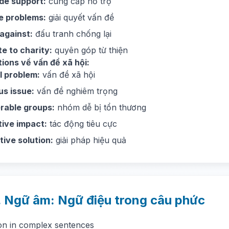
de support:
cung cấp hỗ trợ
e problems:
giải quyết vấn đề
 against:
đấu tranh chống lại
e to charity:
quyên góp từ thiện
tions về vấn đề xã hội:
l problem:
vấn đề xã hội
us issue:
vấn đề nghiêm trọng
rable groups:
nhóm dễ bị tổn thương
ive impact:
tác động tiêu cực
tive solution:
giải pháp hiệu quả
. Ngữ âm: Ngữ điệu trong câu phức
ion in complex sentences