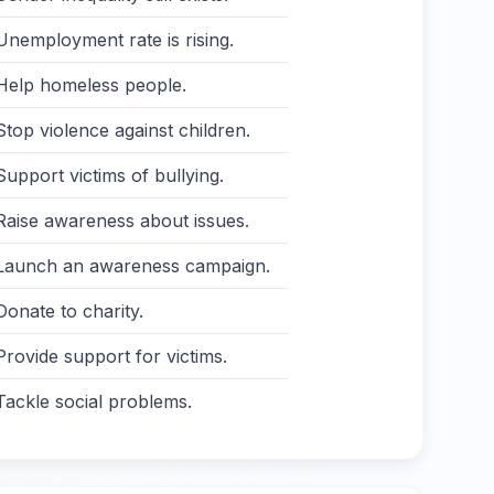
Unemployment rate is rising.
Help homeless people.
Stop violence against children.
Support victims of bullying.
Raise awareness about issues.
Launch an awareness campaign.
Donate to charity.
Provide support for victims.
Tackle social problems.