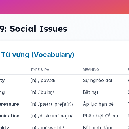
9: Social Issues
. Từ vựng (Vocabulary)
TYPE & IPA
MEANING
ty
(n) /ˈpɒvəti/
Sự nghèo đói
ing
(n) /ˈbʊliɪŋ/
Bắt nạt
pressure
(n) /pɪə(r) ˈpreʃə(r)/
Áp lực bạn bè
imination
(n) /dɪˌskrɪmɪˈneɪʃn/
Phân biệt đối xử
ality
(n) /ˌɪnɪˈkwɒləti/
Bất bình đẳng