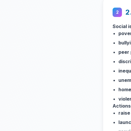
2
2
Social i
pove
bully
peer 
discr
inequ
unem
home
viole
Actions
rais
laun