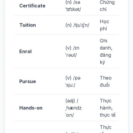
(n) /sə
Chứng
Ge
Certificate
ˈtɪfɪkət/
chỉ
cer
Học
Tui
Tuition
(n) /tjuˈɪʃn/
phí
ar
Ghi
(v) /ɪn
danh,
I e
Enrol
ˈrəʊl/
đăng
co
ký
Pu
(v) /pə
Theo
Pursue
car
ˈsjuː/
đuổi
me
(adj) /
Thực
Ha
Hands-on
ˌhændz
hành,
ex
ˈɒn/
thực tế
val
Thực