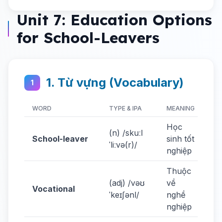
Unit 7: Education Options
for School-Leavers
1. Từ vựng (Vocabulary)
1
WORD
TYPE & IPA
MEANING
EX
Học
Sc
(n) /skuːl
School-leaver
sinh tốt
ha
ˈliːvə(r)/
nghiệp
opt
Thuộc
Vo
(adj) /vəʊ
về
Vocational
tra
ˈkeɪʃənl/
nghề
pra
nghiệp