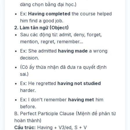
dàng chọn bằng đại học.)
Ex:
Having completed
the course helped
him find a good job.
2. Làm tân ngữ (Object)
Sau các động từ: admit, deny, forget,
mention, regret, remember...
Ex: She admitted
having made
a wrong
decision.
(Cô ấy thừa nhận đã đưa ra quyết định
sai.)
Ex: He regretted
having not studied
harder.
Ex: I don't remember
having met
him
before.
B. Perfect Participle Clause (Mệnh đề phân từ
hoàn thành)
Cấu trúc:
Having + V3/ed, S + V