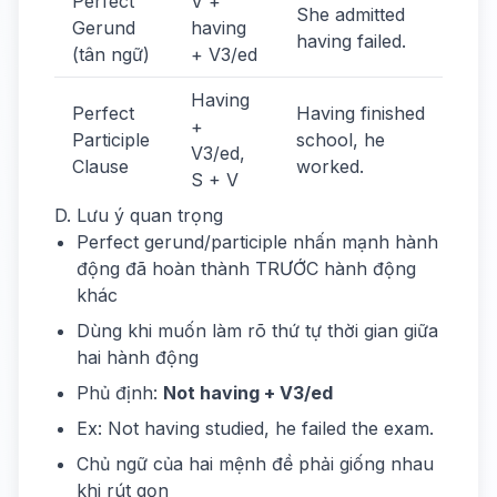
Perfect
V +
She admitted
Gerund
having
having failed.
(tân ngữ)
+ V3/ed
Having
Perfect
Having finished
+
Participle
school, he
V3/ed,
Clause
worked.
S + V
D. Lưu ý quan trọng
Perfect gerund/participle nhấn mạnh hành
động đã hoàn thành TRƯỚC hành động
khác
Dùng khi muốn làm rõ thứ tự thời gian giữa
hai hành động
Phủ định:
Not having + V3/ed
Ex: Not having studied, he failed the exam.
Chủ ngữ của hai mệnh đề phải giống nhau
khi rút gọn