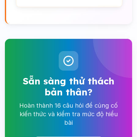
Sẵn sàng thử thách
bản thân?
Hoàn thành 16 câu hỏi để củng cố
kiến thức và kiểm tra mức độ hiểu
bài