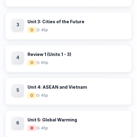
Unit 3: Cities of the Future
3
🟡
45p
Review 1 (Units 1 - 3)
4
🟡
60p
Unit 4: ASEAN and Vietnam
5
🟡
45p
Unit 5: Global Warming
6
🔴
45p