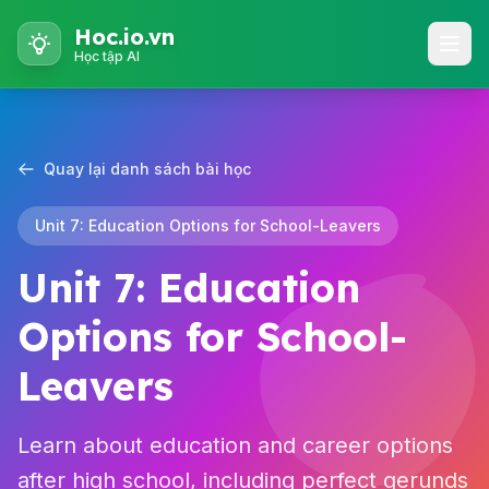
Hoc.io.vn
Học tập AI
Quay lại danh sách bài học
Unit 7: Education Options for School-Leavers
Unit 7: Education
Options for School-
Leavers
Learn about education and career options
after high school, including perfect gerunds