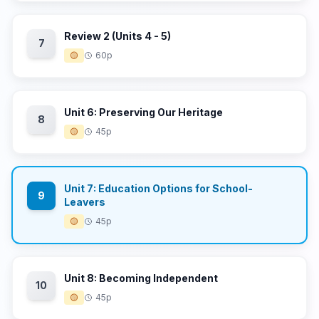
Review 2 (Units 4 - 5)
7
🟡
60p
Unit 6: Preserving Our Heritage
8
🟡
45p
Unit 7: Education Options for School-
9
Leavers
🟡
45p
Unit 8: Becoming Independent
10
🟡
45p