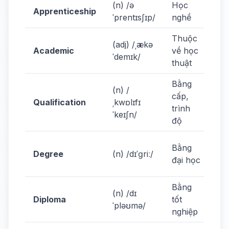
(n) /ə
Học
He
Apprenticeship
ˈprentɪsʃɪp/
nghề
ap
Thuộc
Sh
(adj) /ˌækə
Academic
về học
ac
ˈdemɪk/
thuật
sub
Bằng
(n) /
Yo
cấp,
Qualification
ˌkwɒlɪfɪ
qua
trình
ˈkeɪʃn/
for
độ
Sh
Bằng
Degree
(n) /dɪˈɡriː/
de
đại học
eng
Bằng
(n) /dɪ
He
Diploma
tốt
ˈpləʊmə/
di
nghiệp