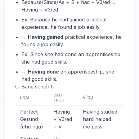
Because/Since/As + S + had + V3/ed →
Having + V3/ed
Ex: Because he had gained practical
experience, he found a job easily.
→
Having gained
practical experience, he
found a job easily.
Ex: Since she had done an apprenticeship,
she had good skills.
→
Having done
an apprenticeship, she
had good skills.
C. Bảng so sánh
CẤU
LOẠI
VÍ DỤ
TRÚC
Perfect
Having
Having studied
Gerund
+ V3/ed
hard helped
(chủ ngữ)
+ V
me pass.