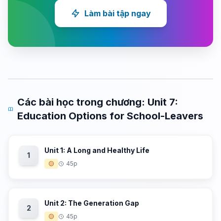
Làm bài tập ngay
Các bài học trong chương: Unit 7:
Education Options for School-Leavers
Unit 1: A Long and Healthy Life
1
🟡
45p
Unit 2: The Generation Gap
2
🟡
45p