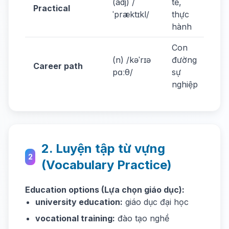
(adj) /
tế,
Pra
Practical
ˈpræktɪkl/
thực
are
hành
Con
Ch
(n) /kəˈrɪə
đường
Career path
ca
pɑːθ/
sự
wis
nghiệp
2. Luyện tập từ vựng
2
(Vocabulary Practice)
Education options (Lựa chọn giáo dục):
university education:
giáo dục đại học
vocational training:
đào tạo nghề