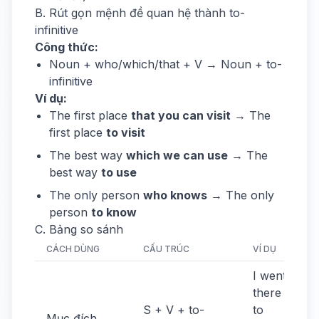
B. Rút gọn mệnh đề quan hệ thành to-
infinitive
Công thức:
Noun + who/which/that + V → Noun + to-
infinitive
Ví dụ:
The first place
that you can visit
→ The
first place
to visit
The best way
which we can use
→ The
best way
to use
The only person
who knows
→ The only
person
to know
C. Bảng so sánh
CÁCH DÙNG
CẤU TRÚC
VÍ DỤ
I went
there
S + V + to-
to
Mục đích