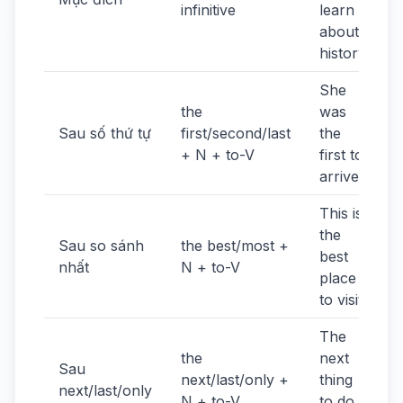
infinitive
learn
about
history.
She
the
was
Sau số thứ tự
first/second/last
the
+ N + to-V
first to
arrive.
This is
the
Sau so sánh
the best/most +
best
nhất
N + to-V
place
to visit.
The
the
next
Sau
next/last/only +
thing
next/last/only
N + to-V
to do