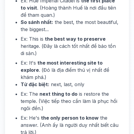
Ex: Hue Imperial Citadel is
the first place
to visit
. (Hoàng thành Huế là nơi đầu tiên
để tham quan.)
So sánh nhất:
the best, the most beautiful,
the biggest...
Ex: This is
the best way to preserve
heritage. (Đây là cách tốt nhất để bảo tồn
di sản.)
Ex: It's
the most interesting site to
explore
. (Đó là địa điểm thú vị nhất để
khám phá.)
Từ đặc biệt:
next, last, only
Ex: The
next thing to do
is restore the
temple. (Việc tiếp theo cần làm là phục hồi
ngôi đền.)
Ex: He's
the only person to know
the
answer. (Anh ấy là người duy nhất biết câu
trả lời.)