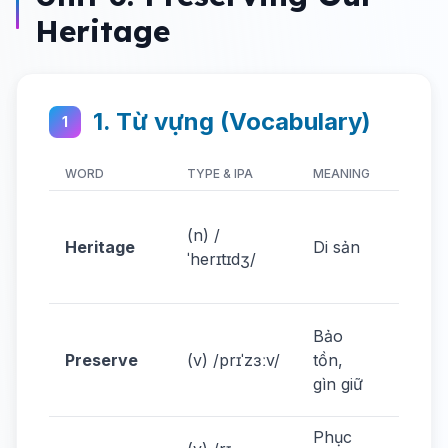
Heritage
1. Từ vựng (Vocabulary)
1
WORD
TYPE & IPA
MEANING
EXAMP
We m
(n) /
prote
Heritage
Di sản
ˈherɪtɪdʒ/
cultur
herita
We ne
Bảo
prese
Preserve
(v) /prɪˈzɜːv/
tồn,
ancie
gìn giữ
monu
Phục
They