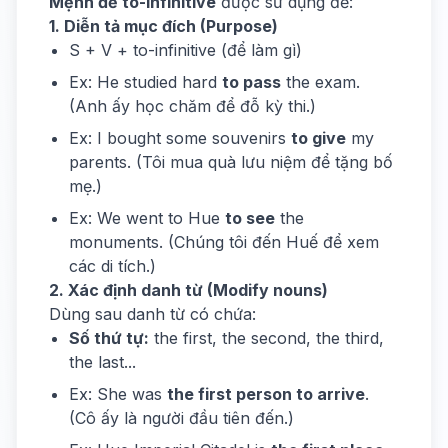
Mệnh đề to-infinitive
được sử dụng để:
1. Diễn tả mục đích (Purpose)
S + V + to-infinitive (để làm gì)
Ex: He studied hard
to pass
the exam.
(Anh ấy học chăm để đỗ kỳ thi.)
Ex: I bought some souvenirs
to give
my
parents. (Tôi mua quà lưu niệm để tặng bố
mẹ.)
Ex: We went to Hue
to see
the
monuments. (Chúng tôi đến Huế để xem
các di tích.)
2. Xác định danh từ (Modify nouns)
Dùng sau danh từ có chứa:
Số thứ tự:
the first, the second, the third,
the last...
Ex: She was
the first person to arrive
.
(Cô ấy là người đầu tiên đến.)