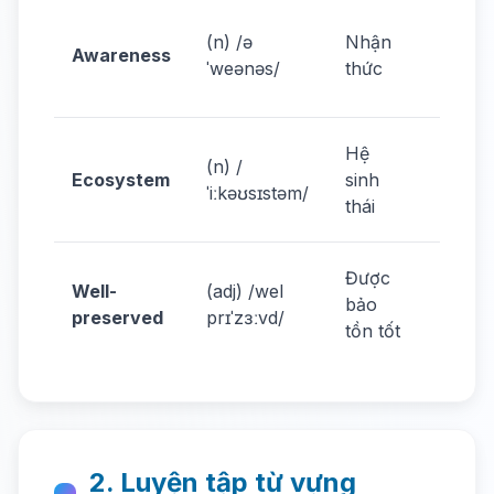
Raise
(n) /ə
Nhận
aware
Awareness
ˈweənəs/
thức
about
herita
Prote
Hệ
(n) /
ecosy
Ecosystem
sinh
ˈiːkəʊsɪstəm/
of her
thái
sites.
Hoi A
Được
Well-
(adj) /wel
well-
bảo
preserved
prɪˈzɜːvd/
prese
tồn tốt
house
2. Luyện tập từ vựng