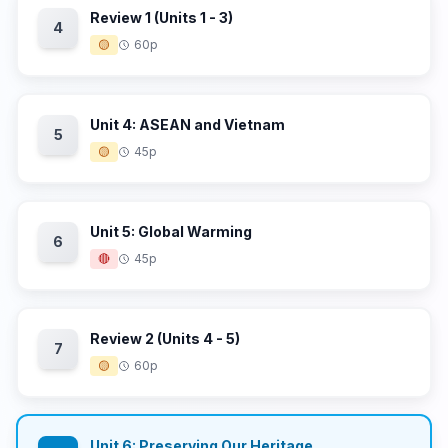
Review 1 (Units 1 - 3)
4
🟡
60p
Unit 4: ASEAN and Vietnam
5
🟡
45p
Unit 5: Global Warming
6
🔴
45p
Review 2 (Units 4 - 5)
7
🟡
60p
Unit 6: Preserving Our Heritage