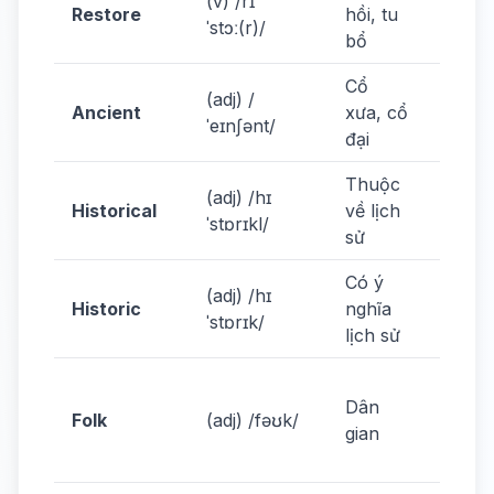
(v) /rɪ
Restore
hồi, tu
resto
ˈstɔː(r)/
bổ
old te
Cổ
Visit 
(adj) /
Ancient
xưa, cổ
archit
ˈeɪnʃənt/
đại
in Hoi
Thuộc
This i
(adj) /hɪ
Historical
về lịch
histor
ˈstɒrɪkl/
sử
site.
Có ý
It was
(adj) /hɪ
Historic
nghĩa
histor
ˈstɒrɪk/
lịch sử
mome
Folk 
Dân
is par
Folk
(adj) /fəʊk/
gian
our
herita