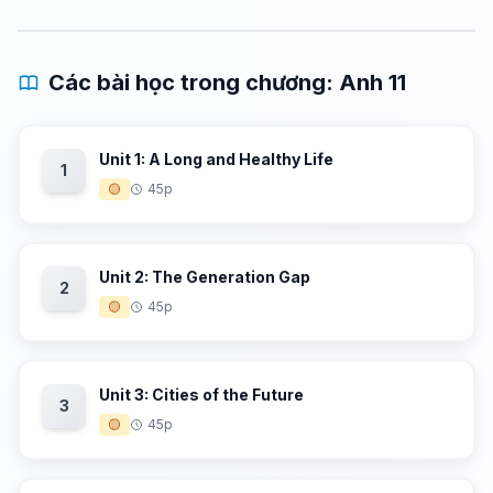
Các bài học trong chương: Anh 11
Unit 1: A Long and Healthy Life
1
🟡
45p
Unit 2: The Generation Gap
2
🟡
45p
Unit 3: Cities of the Future
3
🟡
45p