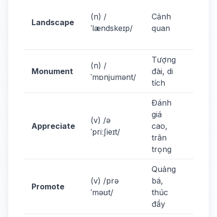
Trang
(n) /
Cảnh
has
Landscape
ˈlændskeɪp/
quan
beauti
lands
Tượng
Visit
(n) /
Monument
đài, di
histor
ˈmɒnjumənt/
tích
monu
Đánh
We sh
giá
(v) /ə
appre
Appreciate
cao,
ˈpriːʃieɪt/
our
trân
herita
trọng
Quảng
Prom
(v) /prə
bá,
herit
Promote
ˈməʊt/
thúc
social
đẩy
media