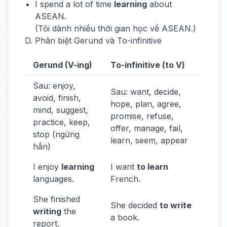
I spend a lot of time
learning
about
ASEAN.
(Tôi dành nhiều thời gian học về ASEAN.)
D. Phân biệt Gerund và To-infinitive
Gerund (V-ing)
To-infinitive (to V)
Sau: enjoy,
Sau: want, decide,
avoid, finish,
hope, plan, agree,
mind, suggest,
promise, refuse,
practice, keep,
offer, manage, fail,
stop (ngừng
learn, seem, appear
hẳn)
I enjoy
learning
I want
to learn
languages.
French.
She finished
She decided
to write
writing
the
a book.
report.