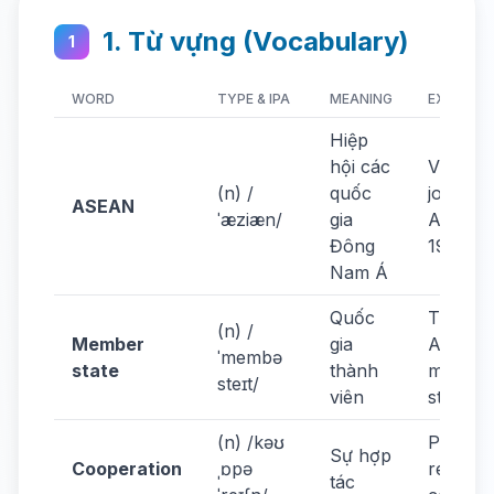
1. Từ vựng (Vocabulary)
1
WORD
TYPE & IPA
MEANING
EXAMPLE
Hiệp
hội các
Vietna
(n) /
quốc
joined
ASEAN
ˈæziæn/
gia
ASEAN 
Đông
1995.
Nam Á
Quốc
There a
(n) /
Member
gia
ASEAN
ˈmembə
state
thành
membe
steɪt/
viên
states.
(n) /kəʊ
Promot
Sự hợp
Cooperation
ˌɒpə
regiona
tác