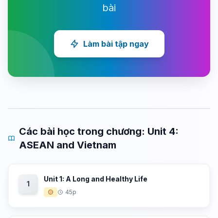
bài
Làm bài tập ngay
Các bài học trong chương: Unit 4:
ASEAN and Vietnam
Unit 1: A Long and Healthy Life
1
🟡
45p