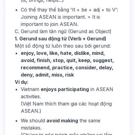
(is, brings, helps...)
Có thể thay thế bằng 'It + be + adj + to V':
Joining ASEAN is important. = It is
important to join ASEAN.
C. Gerund làm tân ngữ (Gerund as Object)
1. Gerund sau động từ (Verb + Gerund)
Một số động từ luôn theo sau bởi gerund:
enjoy, love, like, hate, dislike, mind,
avoid, finish, stop, quit, keep, suggest,
recommend, practice, consider, delay,
deny, admit, miss, risk
Ví dụ:
Vietnam
enjoys participating
in ASEAN
activities.
(Việt Nam thích tham gia các hoạt động
ASEAN.)
We should
avoid making
the same
mistakes.