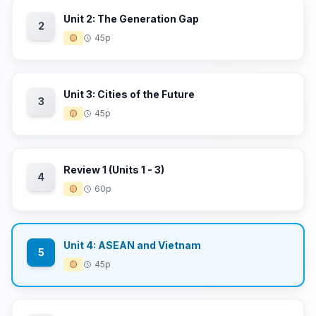
Unit 2: The Generation Gap
2
🟡
45p
Unit 3: Cities of the Future
3
🟡
45p
Review 1 (Units 1 - 3)
4
🟡
60p
Unit 4: ASEAN and Vietnam
5
🟡
45p