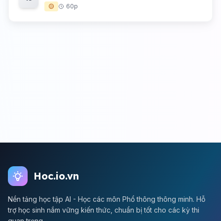
🟡
60p
Hoc.io.vn
Nền tảng học tập AI - Học các môn Phổ thông thông minh. Hỗ
trợ học sinh nắm vững kiến thức, chuẩn bị tốt cho các kỳ thi
quan trọng.