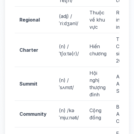
ˈreɪʃn/
coopera
Thuộc
Regiona
(adj) /
Regional
về khu
integrat
ˈriːdʒənl/
vực
importa
The A
(n) /
Hiến
Charter
Charter
ˈtʃɑːtə(r)/
chương
signed i
2007.
Hội
Attend 
(n) /
nghị
Summit
ASEAN
ˈsʌmɪt/
thượng
Summit
đỉnh
Build th
(n) /kə
Cộng
Community
ASEAN
ˈmjuːnəti/
đồng
Commun
Econom