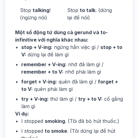
Stop
talking
!
Stop
to talk
. (dừng
(ngừng nói)
lại để nói)
Một số động từ dùng cả gerund và to-
infinitive với nghĩa khác nhau:
stop + V-ing:
ngừng hẳn việc gì /
stop + to
V:
dừng lại để làm gì
remember + V-ing:
nhớ đã làm gì /
remember + to V:
nhớ phải làm gì
forget + V-ing:
quên đã làm gì /
forget +
to V:
quên phải làm gì
try + V-ing:
thử làm gì /
try + to V:
cố gắng
làm gì
Ví dụ:
I stopped
smoking
. (Tôi đã bỏ hút thuốc.)
I stopped
to smoke
. (Tôi dừng lại để hút