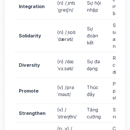
(n) /ˌɪntɪ
Sự hội
Integration
integrat
ˈɡreɪʃn/
nhập
benefits 
Show
Sự
(n) /ˌsɒlɪ
solidari
Solidarity
đoàn
ˈdærəti/
among
kết
nations.
Respec
(n) /daɪ
Sự đa
Diversity
cultural
ˈvɜːsəti/
dạng
diversity
Promot
(v) /prə
Thúc
Promote
peace 
ˈməʊt/
đẩy
stability.
(v) /
Tăng
Strengt
Strengthen
ˈstreŋθn/
cường
regional
(n, v) /
Cultural