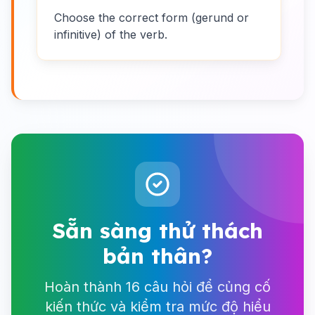
Choose the correct form (gerund or
infinitive) of the verb.
Sẵn sàng thử thách
bản thân?
Hoàn thành 16 câu hỏi để củng cố
kiến thức và kiểm tra mức độ hiểu