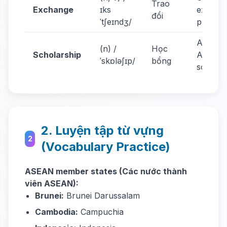
Trao
Exchange
ɪks
exchan
đổi
ˈtʃeɪndʒ/
progra
Apply f
(n) /
Học
Scholarship
ASEAN
ˈskɒləʃɪp/
bổng
scholar
2. Luyện tập từ vựng
2
(Vocabulary Practice)
ASEAN member states (Các nước thành
viên ASEAN):
Brunei:
Brunei Darussalam
Cambodia:
Campuchia