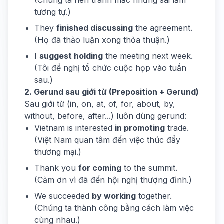
(Chúng ta nên tránh mắc những sai lầm
tương tự.)
They
finished discussing
the agreement.
(Họ đã thảo luận xong thỏa thuận.)
I
suggest holding
the meeting next week.
(Tôi đề nghị tổ chức cuộc họp vào tuần
sau.)
2. Gerund sau giới từ (Preposition + Gerund)
Sau giới từ (in, on, at, of, for, about, by,
without, before, after...) luôn dùng gerund:
Vietnam is interested
in promoting
trade.
(Việt Nam quan tâm đến việc thúc đẩy
thương mại.)
Thank you
for coming
to the summit.
(Cảm ơn vì đã đến hội nghị thượng đỉnh.)
We succeeded
by working
together.
(Chúng ta thành công bằng cách làm việc
cùng nhau.)