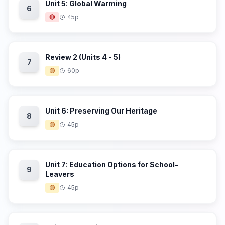
Unit 5: Global Warming
6
🔴
45p
Review 2 (Units 4 - 5)
7
🟡
60p
Unit 6: Preserving Our Heritage
8
🟡
45p
Unit 7: Education Options for School-
9
Leavers
🟡
45p