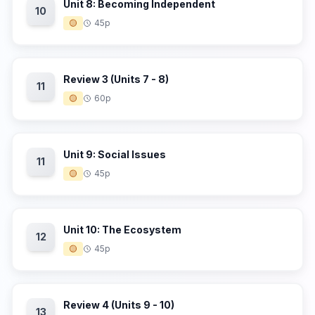
Unit 8: Becoming Independent
10
🟡
45p
Review 3 (Units 7 - 8)
11
🟡
60p
Unit 9: Social Issues
11
🟡
45p
Unit 10: The Ecosystem
12
🟡
45p
Review 4 (Units 9 - 10)
13