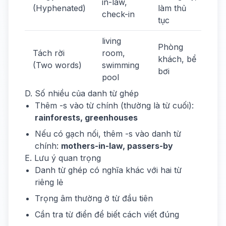
in-law,
(Hyphenated)
làm thủ
check-in
tục
living
Phòng
Tách rời
room,
khách, bể
(Two words)
swimming
bơi
pool
D. Số nhiều của danh từ ghép
Thêm -s vào từ chính (thường là từ cuối):
rainforests, greenhouses
Nếu có gạch nối, thêm -s vào danh từ
chính:
mothers-in-law, passers-by
E. Lưu ý quan trọng
Danh từ ghép có nghĩa khác với hai từ
riêng lẻ
Trọng âm thường ở từ đầu tiên
Cần tra từ điển để biết cách viết đúng