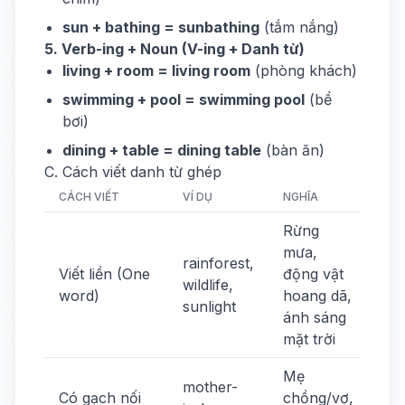
sun + bathing = sunbathing
(tắm nắng)
5. Verb-ing + Noun (V-ing + Danh từ)
living + room = living room
(phòng khách)
swimming + pool = swimming pool
(bể
bơi)
dining + table = dining table
(bàn ăn)
C. Cách viết danh từ ghép
CÁCH VIẾT
VÍ DỤ
NGHĨA
Rừng
mưa,
rainforest,
Viết liền (One
động vật
wildlife,
word)
hoang dã,
sunlight
ánh sáng
mặt trời
Mẹ
mother-
Có gạch nối
chồng/vợ,