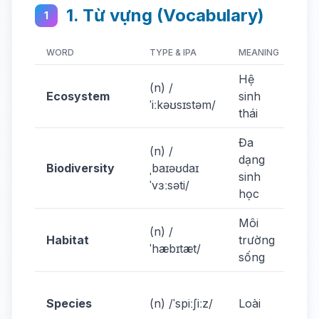
1. Từ vựng (Vocabulary)
1
WORD
TYPE & IPA
MEANING
EX
Hệ
(n) /
Pro
Ecosystem
sinh
ˈiːkəʊsɪstəm/
ec
thái
Đa
(n) /
Bio
dạng
Biodiversity
ˌbaɪəʊdaɪ
is
sinh
ˈvɜːsəti/
dec
học
Môi
(n) /
Ani
Habitat
trường
ˈhæbɪtæt/
the
sống
Ma
Species
(n) /ˈspiːʃiːz/
Loài
spe