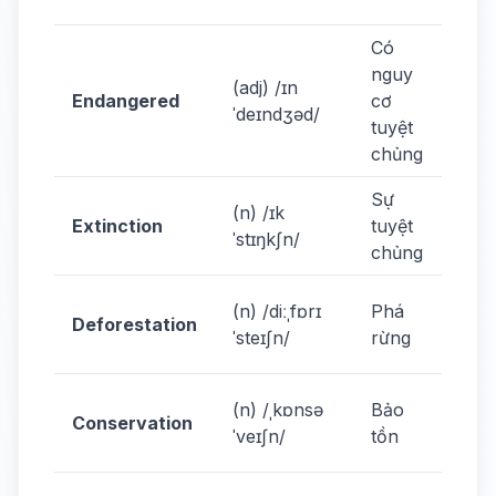
en
Có
nguy
Sa
(adj) /ɪn
Endangered
cơ
en
ˈdeɪndʒəd/
tuyệt
ani
chủng
Sự
Pr
(n) /ɪk
Extinction
tuyệt
spe
ˈstɪŋkʃn/
chủng
ext
St
(n) /diːˌfɒrɪ
Phá
Deforestation
def
ˈsteɪʃn/
rừng
no
Wil
(n) /ˌkɒnsə
Bảo
Conservation
co
ˈveɪʃn/
tồn
is 
Don