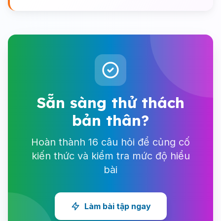
Sẵn sàng thử thách
bản thân?
Hoàn thành 16 câu hỏi để củng cố
kiến thức và kiểm tra mức độ hiểu
bài
Làm bài tập ngay