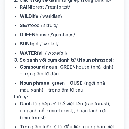
2. Các ví dụ về danh từ ghép trong Unit 10:
RAIN
forest /ˈreɪnfɒrɪst/
WILD
life /ˈwaɪldlaɪf/
SEA
food /ˈsiːfuːd/
GREEN
house /ˈɡriːnhaʊs/
SUN
light /ˈsʌnlaɪt/
WATER
fall /ˈwɔːtəfɔːl/
3. So sánh với cụm danh từ (Noun phrases):
Compound noun:
GREEN
house (nhà kính)
- trọng âm từ đầu
Noun phrase:
green
HOUSE
(ngôi nhà
màu xanh) - trọng âm từ sau
Lưu ý:
Danh từ ghép có thể viết liền (rainforest),
có gạch nối (rain-forest), hoặc tách rời
(rain forest)
Trọng âm luôn ở từ đầu tiên giúp phân biệt