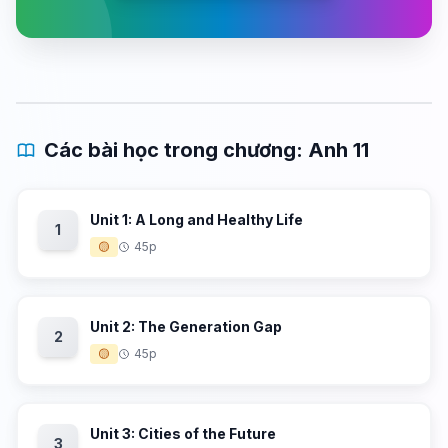
Các bài học trong chương: Anh 11
Unit 1: A Long and Healthy Life
1
🟡
45p
Unit 2: The Generation Gap
2
🟡
45p
Unit 3: Cities of the Future
3