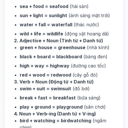
sea + food = seafood
(hải sản)
sun + light = sunlight
(ánh sáng mặt trời)
water + fall = waterfall
(thác nước)
wild + life = wildlife
(động vật hoang dã)
2. Adjective + Noun (Tính từ + Danh từ)
green + house = greenhouse
(nhà kính)
black + board = blackboard
(bảng đen)
high + way = highway
(đường cao tốc)
red + wood = redwood
(cây gỗ đỏ)
3. Verb + Noun (Động từ + Danh từ)
swim + suit = swimsuit
(đồ bơi)
break + fast = breakfast
(bữa sáng)
play + ground = playground
(sân chơi)
4. Noun + Verb-ing (Danh từ + V-ing)
bird + watching = birdwatching
(ngắm
chim)