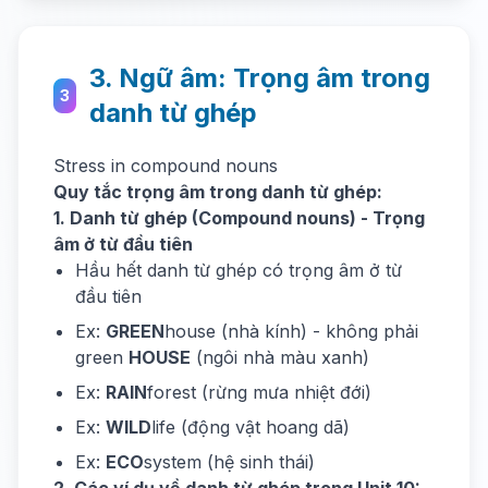
3. Ngữ âm: Trọng âm trong
3
danh từ ghép
Stress in compound nouns
Quy tắc trọng âm trong danh từ ghép:
1. Danh từ ghép (Compound nouns) - Trọng
âm ở từ đầu tiên
Hầu hết danh từ ghép có trọng âm ở từ
đầu tiên
Ex:
GREEN
house (nhà kính) - không phải
green
HOUSE
(ngôi nhà màu xanh)
Ex:
RAIN
forest (rừng mưa nhiệt đới)
Ex:
WILD
life (động vật hoang dã)
Ex:
ECO
system (hệ sinh thái)