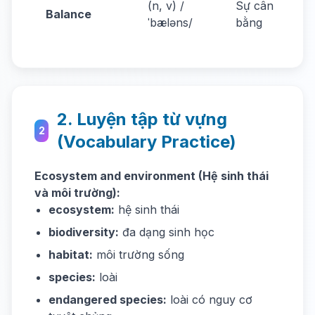
(n, v) /
Sự cân
Balance
eco
ˈbæləns/
bằng
bal
2. Luyện tập từ vựng
2
(Vocabulary Practice)
Ecosystem and environment (Hệ sinh thái
và môi trường):
ecosystem:
hệ sinh thái
biodiversity:
đa dạng sinh học
habitat:
môi trường sống
species:
loài
endangered species:
loài có nguy cơ