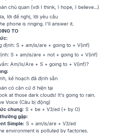
án chủ quan (với I think, I hope, I believe...)
ứa, lời đề nghị, lời yêu cầu
e phone is ringing. I'll answer it.
OING TO
ức:
 định: S + am/is/are + going to + V(inf)
ịnh: S + am/is/are + not + going to + V(inf)
vấn: Am/Is/Are + S + going to + V(inf)?
ùng:
nh, kế hoạch đã định sẵn
án có căn cứ ở hiện tại
ok at those dark clouds! It's going to rain.
ve Voice (Câu bị động)
ức chung:
S + be + V3/ed (+ by O)
 thường gặp:
nt Simple:
S + am/is/are + V3/ed
he environment is polluted by factories.