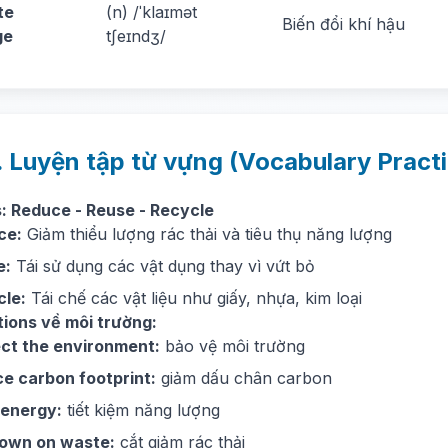
te
(n) /ˈklaɪmət
Biến đổi khí hậu
ge
tʃeɪndʒ/
. Luyện tập từ vựng (Vocabulary Pract
: Reduce - Reuse - Recycle
ce:
Giảm thiểu lượng rác thải và tiêu thụ năng lượng
e:
Tái sử dụng các vật dụng thay vì vứt bỏ
cle:
Tái chế các vật liệu như giấy, nhựa, kim loại
tions về môi trường:
ct the environment:
bảo vệ môi trường
e carbon footprint:
giảm dấu chân carbon
 energy:
tiết kiệm năng lượng
down on waste:
cắt giảm rác thải