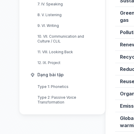
Susta
7. IV. Speaking
Gree
8. V. Listening
gas
9. VI. Writing
Pollut
10. VII. Communication and
Culture / CLIL
Rene
11. VIII. Looking Back
Recyc
12. IX. Project
Redu
Dạng bài tập
Reus
Type 1: Phonetics
Organ
Type 2: Passive Voice
Transformation
Emiss
Globa
warm