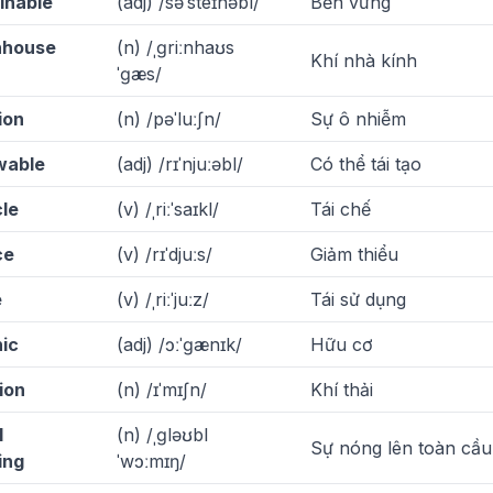
inable
(adj) /səˈsteɪnəbl/
Bền vững
nhouse
(n) /ˌɡriːnhaʊs
Khí nhà kính
ˈɡæs/
ion
(n) /pəˈluːʃn/
Sự ô nhiễm
wable
(adj) /rɪˈnjuːəbl/
Có thể tái tạo
le
(v) /ˌriːˈsaɪkl/
Tái chế
ce
(v) /rɪˈdjuːs/
Giảm thiểu
e
(v) /ˌriːˈjuːz/
Tái sử dụng
ic
(adj) /ɔːˈɡænɪk/
Hữu cơ
ion
(n) /ɪˈmɪʃn/
Khí thải
l
(n) /ˌɡləʊbl
Sự nóng lên toàn cầu
ing
ˈwɔːmɪŋ/