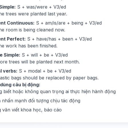
Simple:
S + was/were + V3/ed
he trees were planted last year.
ent Continuous:
S + am/is/are + being + V3/ed
he room is being cleaned now.
nt Perfect:
S + have/has + been + V3/ed
he work has been finished.
e Simple:
S + will + be + V3/ed
ore trees will be planted next month.
l verbs:
S + modal + be + V3/ed
lastic bags should be replaced by paper bags.
 dùng câu bị động:
 biết hoặc không quan trọng ai thực hiện hành động
nhấn mạnh đối tượng chịu tác động
 văn viết khoa học, báo cáo