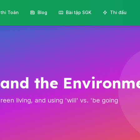
 thi Toán
Blog
Bài tập SGK
Thi đấu
 and the Environm
en living, and using 'will' vs. 'be going