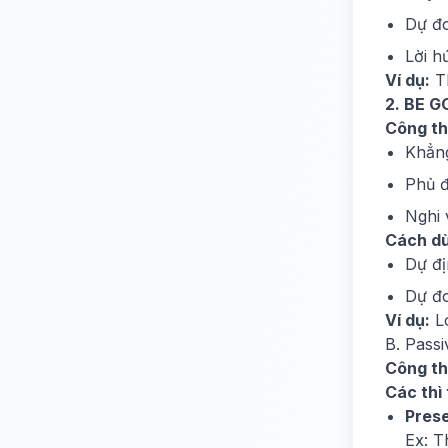
Dự đo
Lời h
Ví dụ:
Th
2. BE G
Công th
Khẳng
Phủ đ
Nghi 
Cách d
Dự đị
Dự đo
Ví dụ:
Lo
B. Passi
Công th
Các thì
Prese
Ex: T