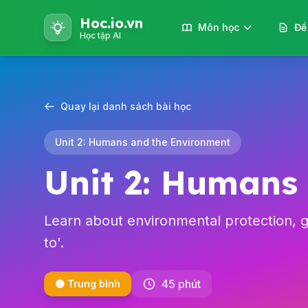
Hoc.io.vn
Môn học
Đề
Học tập AI
Quay lại danh sách bài học
Unit 2: Humans and the Environment
Unit 2: Humans
Learn about environmental protection, gre
to'.
45 phút
🟡 Trung bình