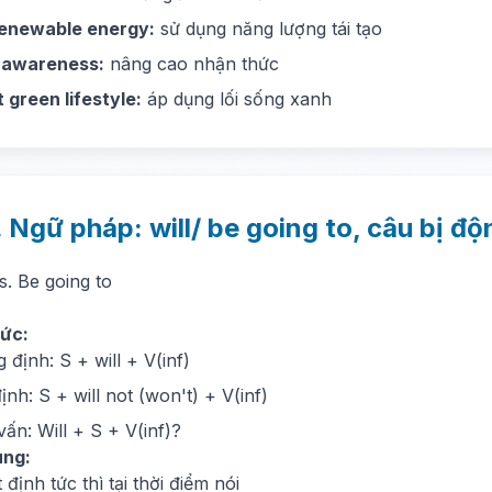
renewable energy:
sử dụng năng lượng tái tạo
e awareness:
nâng cao nhận thức
 green lifestyle:
áp dụng lối sống xanh
. Ngữ pháp: will/ be going to, câu bị độ
vs. Be going to
ức:
 định: S + will + V(inf)
ịnh: S + will not (won't) + V(inf)
vấn: Will + S + V(inf)?
ùng:
 định tức thì tại thời điểm nói