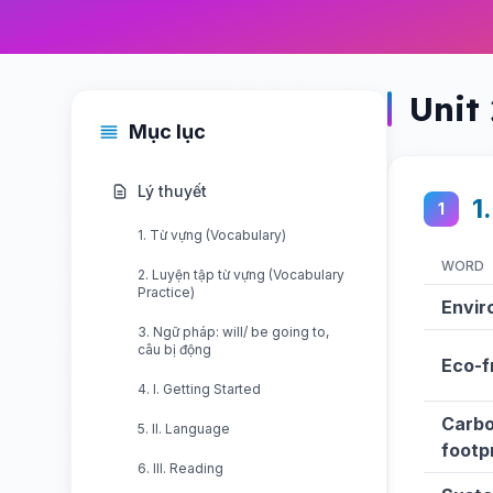
Unit
Mục lục
Lý thuyết
1
1
1. Từ vựng (Vocabulary)
WORD
2. Luyện tập từ vựng (Vocabulary
Practice)
Envir
3. Ngữ pháp: will/ be going to,
câu bị động
Eco-f
4. I. Getting Started
Carb
5. II. Language
footp
6. III. Reading