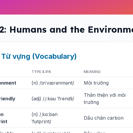
 2: Humans and the Environm
. Từ vựng (Vocabulary)
TYPE & IPA
MEANING
onment
(n) /ɪnˈvaɪrənmənt/
Môi trường
Thân thiện với môi
riendly
(adj) /ˌiːkəʊ ˈfrendli/
trường
on
(n) /ˌkɑːbən
Dấu chân carbon
rint
ˈfʊtprɪnt/