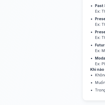
Past 
Ex: T
Pres
Ex: T
Prese
Ex: T
Futur
Ex: M
Moda
Ex: P
Khi nào
Không
Muốn 
Trong