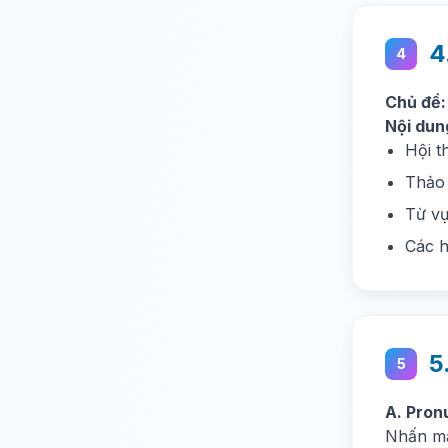
4
4
Chủ đề:
Nội dun
Hội t
Thảo 
Từ vự
Các h
5
5
A. Pron
Nhấn mạ