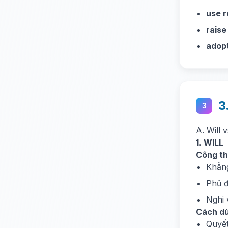
use 
rais
adopt
3
3
A. Will 
1. WILL
Công th
Khẳng
Phủ đ
Nghi 
Cách d
Quyết