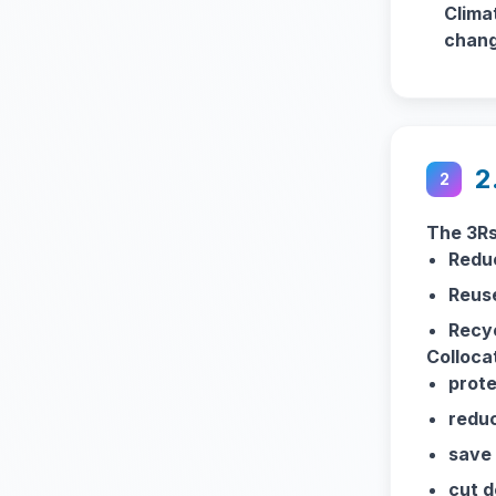
Clima
chan
2
2
The 3Rs
Redu
Reus
Recy
Colloca
prote
reduc
save
cut 