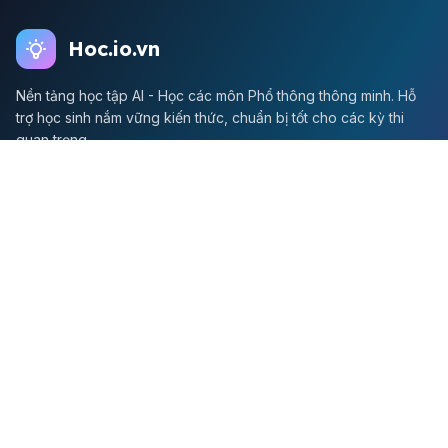
Hoc.io.vn
Nền tảng học tập AI - Học các môn Phổ thông thông minh. Hỗ
trợ học sinh nắm vững kiến thức, chuẩn bị tốt cho các kỳ thi
quan trọng.
Môn Toán
Toán học
Đề thi Toán
Học Toán
Tikz
Về chúng tôi
Giới thiệu
Liên hệ