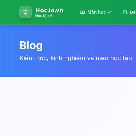
Hoc.io.vn
Môn học
Đề
Học tập AI
Blog
Kiến thức, kinh nghiệm và mẹo học tập